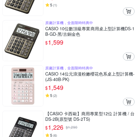
5
(
1
)
原廠計算機，全面限時特惠中
CASIO 10位數頂級專業商用桌上型計算機DS-1
B-GD-黑/古銅金色
1,599
$
原廠計算機，全面限時特惠中
CASIO 14位元浪漫粉嫩櫻花色系桌上型計算機-
(JS-40B-PK)
1,549
$
5
(
2
)
【CASIO 卡西歐】商用專業型12位 計算機 / 台
DS-2B(原型號 DS-2TS)
1,226
$
$
1,290
5
(
6
)