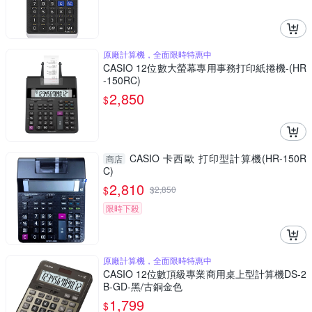
原廠計算機，全面限時特惠中
CASIO 12位數大螢幕專用事務打印紙捲機-(HR
-150RC)
2,850
$
CASIO 卡西歐 打印型計算機(HR-150R
商店
C)
2,810
$
$
2,850
限時下殺
原廠計算機，全面限時特惠中
CASIO 12位數頂級專業商用桌上型計算機DS-2
B-GD-黑/古銅金色
1,799
$