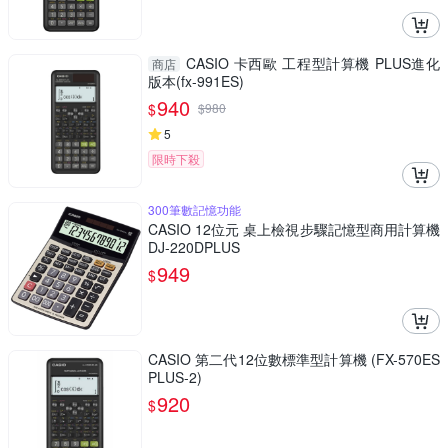
CASIO 卡西歐 工程型計算機 PLUS進化
商店
版本(fx-991ES)
940
$
$
980
5
限時下殺
300筆數記憶功能
CASIO 12位元 桌上檢視步驟記憶型商用計算機
DJ-220DPLUS
949
$
CASIO 第二代12位數標準型計算機 (FX-570ES
PLUS-2)
920
$