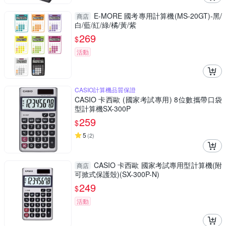
E-MORE 國考專用計算機(MS-20GT)-黑/
商店
白/藍/紅/綠/橘/黃/紫
269
$
活動
CASIO計算機品質保證
CASIO 卡西歐 (國家考試專用) 8位數攜帶口袋
型計算機SX-300P
259
$
5
(
2
)
CASIO 卡西歐 國家考試專用型計算機(附
商店
可掀式保護殼)(SX-300P-N)
249
$
活動