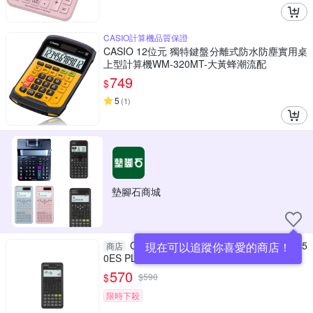
CASIO計算機品質保證
CASIO 12位元 獨特鍵盤分離式防水防塵實用桌
上型計算機WM-320MT-大黃蜂潮流配
749
$
5
(
1
)
墊腳石商城
CASIO 卡西歐 標準型工程計算機(FX-35
現在可以追蹤你喜愛的商店！
商店
0ES PLUS-W-DTW)
570
$
$
590
限時下殺