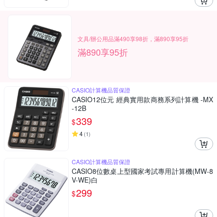
文具/辦公用品滿490享98折，滿890享95折
滿890享95折
CASIO計算機品質保證
CASIO12位元 經典實用款商務系列計算機 -MX
-12B
339
$
4
(
1
)
CASIO計算機品質保證
CASIO8位數桌上型國家考試專用計算機(MW-8
V-WE)白
299
$