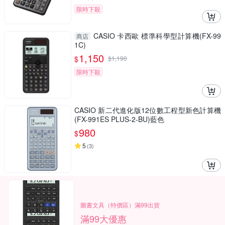
限時下殺
CASIO 卡西歐 標準科學型計算機(FX-99
商店
1C)
1,150
$
$
1,190
限時下殺
CASIO 新二代進化版12位數工程型新色計算機
(FX-991ES PLUS-2-BU)藍色
980
$
5
(
3
)
圖書文具（特價區）滿99出貨
滿99大優惠