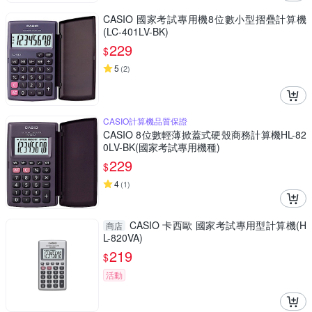
CASIO 國家考試專用機8位數小型摺疊計算機
(LC-401LV-BK)
229
$
5
(
2
)
CASIO計算機品質保證
CASIO 8位數輕薄掀蓋式硬殼商務計算機HL-82
0LV-BK(國家考試專用機種)
229
$
4
(
1
)
CASIO 卡西歐 國家考試專用型計算機(H
商店
L-820VA)
219
$
活動