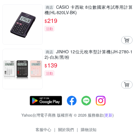
CASIO 卡西歐 8位數國家考試專用計算
商店
機(HL-820LV-BK)
219
$
活動
JINHO 12位元稅率型計算機(JH-2780-1
商店
2)-白灰/黑/粉
139
$
活動
Yahoo台灣電子商務 版權所有 © 2026 服務條款(
更新
)
客服中心
|
關於我們
|
購物須知