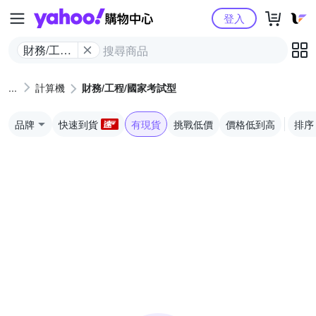
Yahoo購物中心
登入
財務/工程/
國家考試
型
計算機
財務/工程/國家考試型
品牌
快速到貨
有現貨
挑戰低價
價格低到高
排序