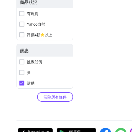
商品狀況
有現貨
Yahoo自營
評價4顆
以上
優惠
挑戰低價
券
活動
清除所有條件