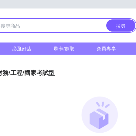
搜尋
必逛好店
刷卡/超取
會員專享
財務/工程/國家考試型