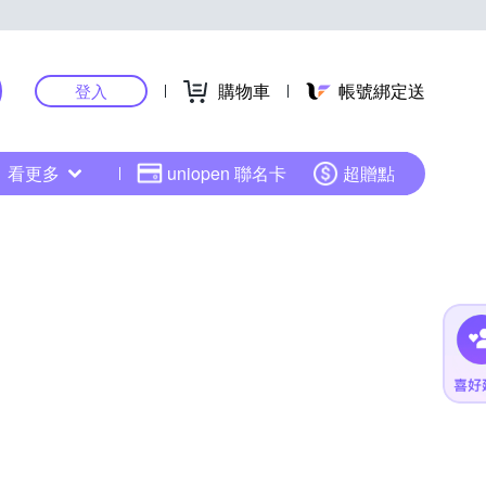
購物車
帳號綁定送
登入
看更多
uniopen 聯名卡
超贈點