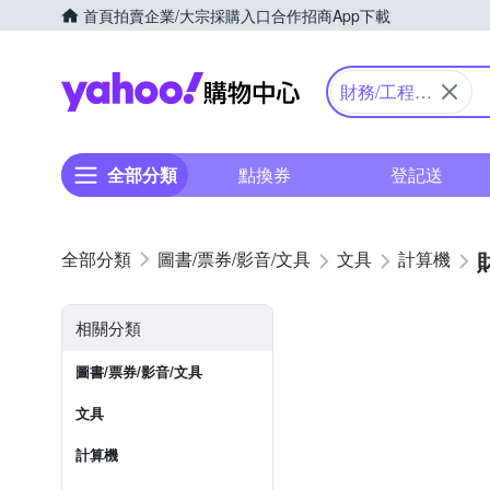
首頁
拍賣
企業/大宗採購入口
合作招商
App下載
Yahoo購物中心
財務/工程/
國家考試型
全部分類
點換券
登記送
圖書/票券/影音/文具
文具
計算機
相關分類
圖書/票券/影音/文具
文具
計算機