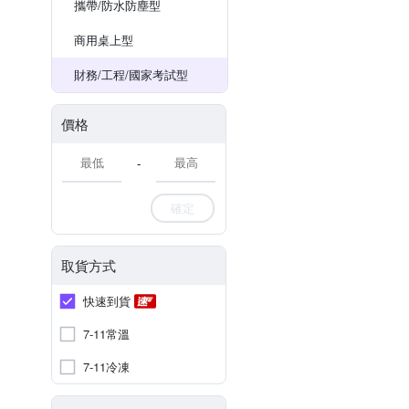
攜帶/防水防塵型
商用桌上型
財務/工程/國家考試型
價格
-
確定
取貨方式
快速到貨
7-11常溫
7-11冷凍