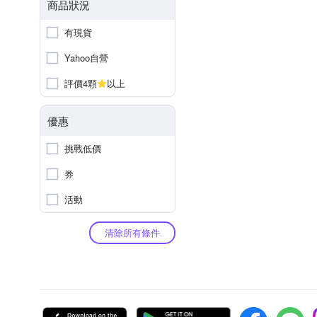
商品狀況
有現貨
Yahoo自營
評價4顆
以上
優惠
挑戰低價
券
活動
清除所有條件