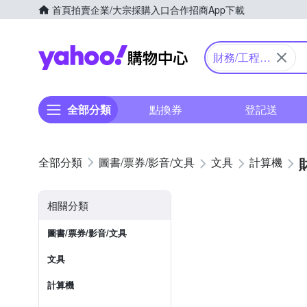
首頁
拍賣
企業/大宗採購入口
合作招商
App下載
Yahoo購物中心
財務/工程/
國家考試型
全部分類
點換券
登記送
圖書/票券/影音/文具
文具
計算機
相關分類
圖書/票券/影音/文具
文具
計算機