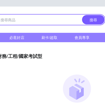
搜尋
必逛好店
刷卡/超取
會員專享
財務/工程/國家考試型