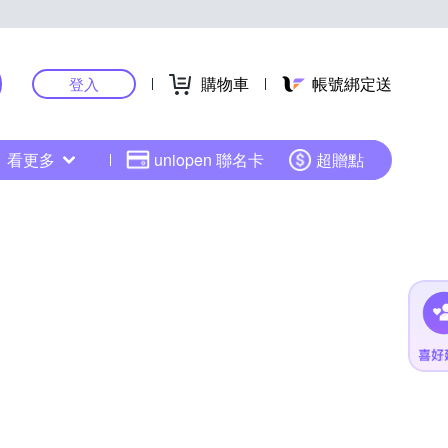
購物車
帳號綁定送
登入
看更多
uniopen 聯名卡
超贈點