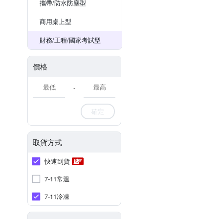
攜帶/防水防塵型
商用桌上型
財務/工程/國家考試型
價格
-
確定
取貨方式
快速到貨
7-11常溫
7-11冷凍