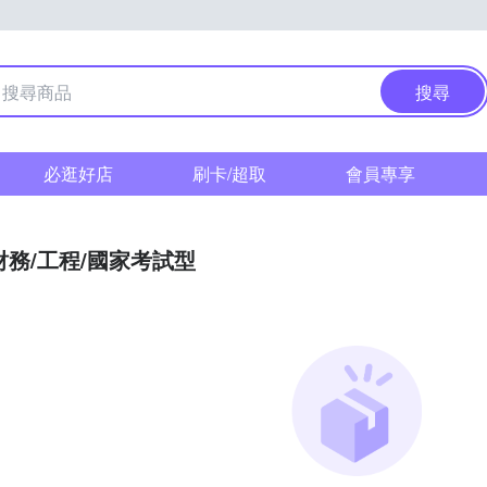
搜尋
必逛好店
刷卡/超取
會員專享
財務/工程/國家考試型