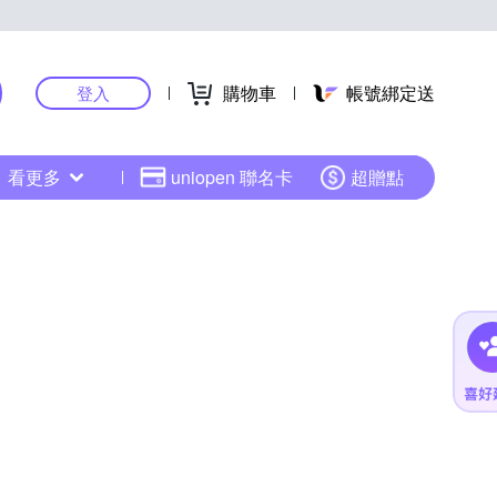
購物車
帳號綁定送
登入
看更多
uniopen 聯名卡
超贈點