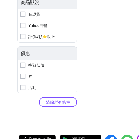
商品狀況
有現貨
Yahoo自營
評價4顆
以上
優惠
挑戰低價
券
活動
清除所有條件