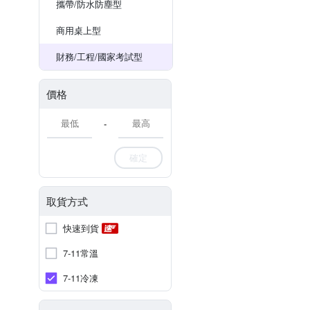
攜帶/防水防塵型
商用桌上型
財務/工程/國家考試型
價格
-
確定
取貨方式
快速到貨
7-11常溫
7-11冷凍