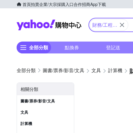
首頁
拍賣
企業/大宗採購入口
合作招商
App下載
Yahoo購物中心
財務/工程/
國家考試型
全部分類
點換券
登記送
圖書/票券/影音/文具
文具
計算機
相關分類
圖書/票券/影音/文具
文具
計算機