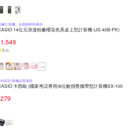
原廠計算機，全面限時特惠中
CASIO 14位元浪漫粉嫩櫻花色系桌上型計算機-(JS-40B-PK)
1,549
5
(
2
)
+4
CASIO計算機品質保證
CASIO 卡西歐 (國家考試專用)8位數摺疊攜帶型計算機SX-100
279