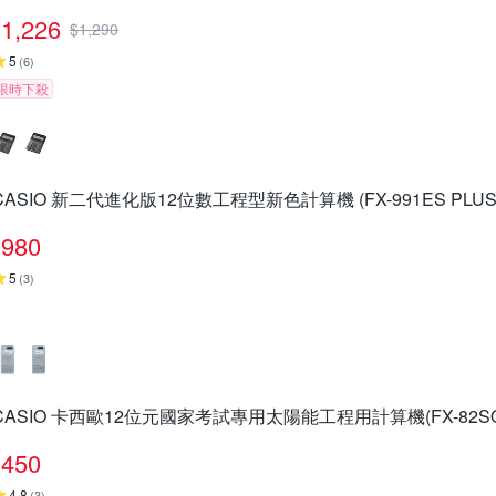
1,226
$
1,290
5
(
6
)
限時下殺
CASIO 新二代進化版12位數工程型新色計算機 (FX-991ES PLUS
980
5
(
3
)
CASIO 卡西歐12位元國家考試專用太陽能工程用計算機(FX-82SOL
450
4.8
(
3
)