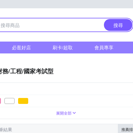
搜尋
必逛好店
刷卡/超取
會員專享
財務/工程/國家考試型
展開全部
 筆結果
推薦排