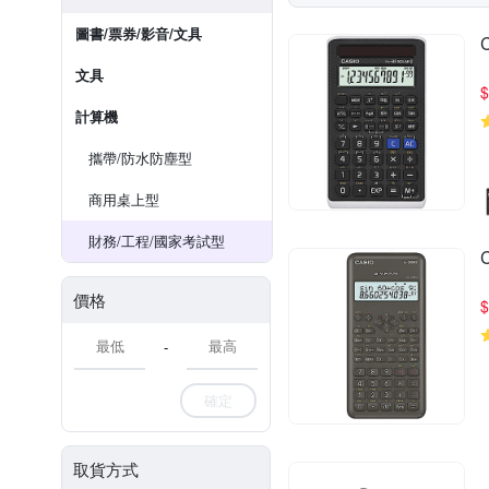
圖書/票券/影音/文具
文具
$
計算機
攜帶/防水防塵型
商用桌上型
財務/工程/國家考試型
價格
$
-
確定
取貨方式