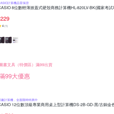
CASIO計算機品質保證
CASIO 8位數輕薄掀蓋式硬殼商務計算機HL-820LV-BK(國家考
229
4
(
1
)
圖書文具（特價區）滿99出貨
滿99大優惠
原廠計算機，全面限時特惠中
CASIO 12位數頂級專業商用桌上型計算機DS-2B-GD-黑/古銅金