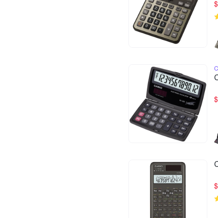
$
$
$