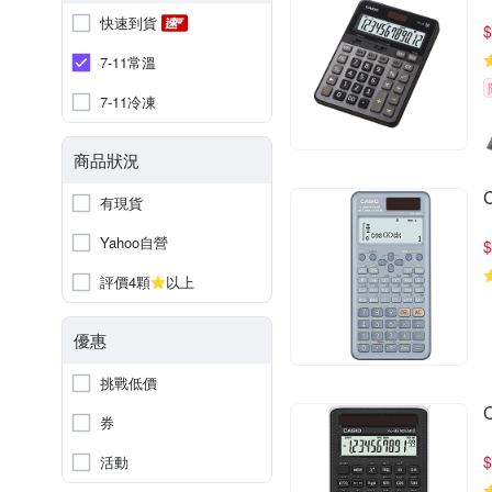
快速到貨
$
7-11常溫
7-11冷凍
商品狀況
有現貨
Yahoo自營
$
評價4顆
以上
優惠
挑戰低價
券
$
活動