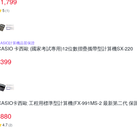
1,799
5
(
1
)
CASIO計算機品質保證
CASIO 卡西歐 (國家考試專用)12位數摺疊攜帶型計算機SX-220
399
CASIO卡西歐 工程用標準型計算機(FX-991MS-2 最新第二代 保固
880
4.7
(
2
)