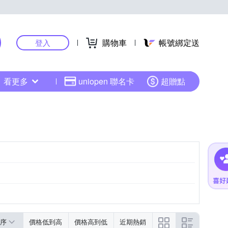
購物車
帳號綁定送
登入
看更多
uniopen 聯名卡
超贈點
序
價格低到高
價格高到低
近期熱銷