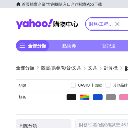
首頁
拍賣
企業/大宗採購入口
合作招商
App下載
Yahoo購物中心
財務/工程/
國家考試型
全部分類
點換券
登記送
圖書/票券/影音/文具
文具
計算機
CASIO 卡西歐
其他品牌
品牌
顏色
品牌名稱
計算機
筆
類別
財務/工程/國家考試型 46
相關分類