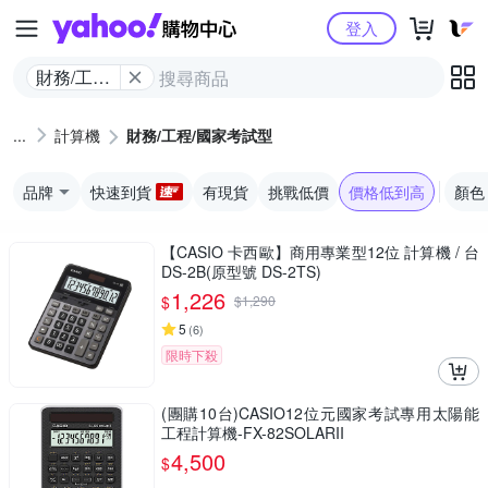
Yahoo購物中心
登入
財務/工程/
國家考試
型
計算機
財務/工程/國家考試型
品牌
快速到貨
有現貨
挑戰低價
價格低到高
顏色
【CASIO 卡西歐】商用專業型12位 計算機 / 台
DS-2B(原型號 DS-2TS)
1,226
$
$
1,290
5
(
6
)
限時下殺
(團購10台)CASIO12位元國家考試專用太陽能
工程計算機-FX-82SOLARII
4,500
$