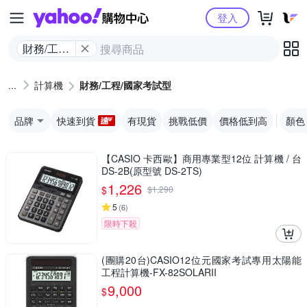
Yahoo購物中心
登入
財務/工程/
國家考試
型
計算機
財務/工程/國家考試型
品牌
快速到貨
有現貨
挑戰低價
價格低到高
顏色
【CASIO 卡西歐】商用專業型12位 計算機 / 台
DS-2B(原型號 DS-2TS)
1,226
$
$
1,290
5
(
6
)
限時下殺
(團購20台)CASIO12位元國家考試專用太陽能
工程計算機-FX-82SOLARII
9,000
$