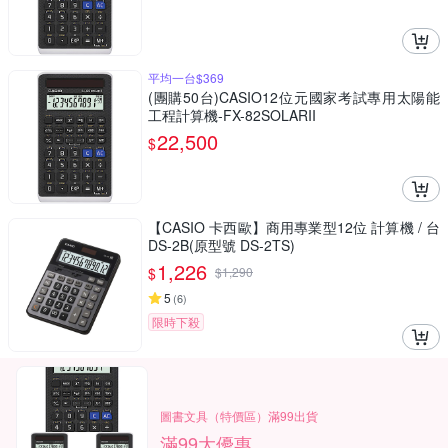
平均一台$369
(團購50台)CASIO12位元國家考試專用太陽能
工程計算機-FX-82SOLARII
22,500
$
【CASIO 卡西歐】商用專業型12位 計算機 / 台
DS-2B(原型號 DS-2TS)
1,226
$
$
1,290
5
(
6
)
限時下殺
圖書文具（特價區）滿99出貨
滿99大優惠