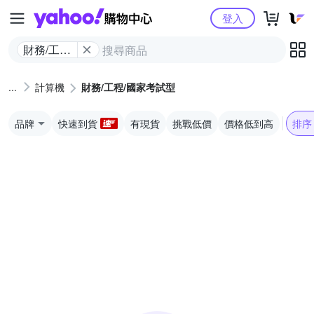
Yahoo購物中心
登入
財務/工程/
國家考試
型
計算機
財務/工程/國家考試型
品牌
快速到貨
有現貨
挑戰低價
價格低到高
排序