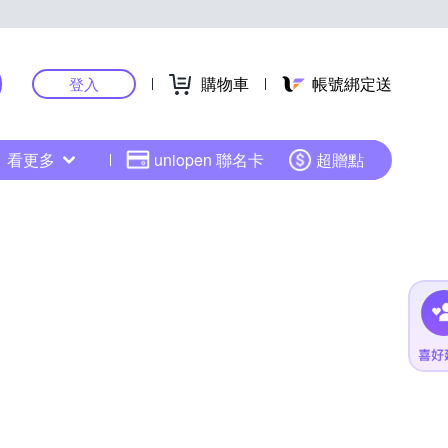
購物車
帳號綁定送
登入
看更多
uniopen 聯名卡
超贈點