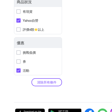
商品狀況
有現貨
Yahoo自營
評價4顆
以上
優惠
挑戰低價
券
活動
清除所有條件