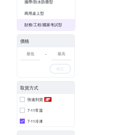
攜帶/防水防塵型
商用桌上型
財務/工程/國家考試型
價格
-
確定
取貨方式
快速到貨
7-11常溫
7-11冷凍