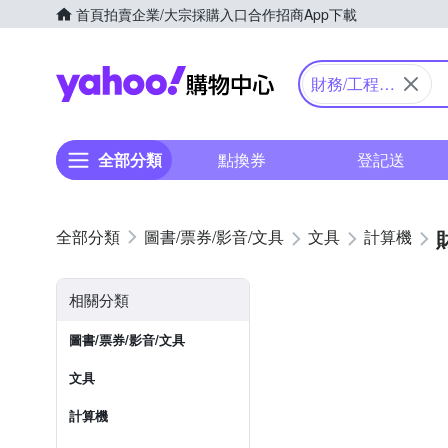
首頁
拍賣
企業/大宗採購入口
合作招商
App下載
Yahoo購物中心
財務/工程/
國家考試型
全部分類
點換券
登記送
圖書/票券/影音/文具
文具
計算機
相關分類
圖書/票券/影音/文具
文具
計算機