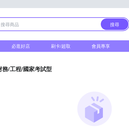
搜尋
必逛好店
刷卡/超取
會員專享
財務/工程/國家考試型