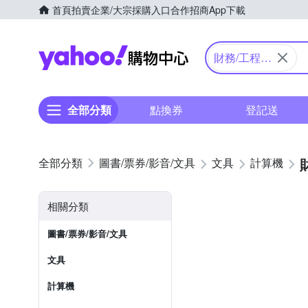
首頁
拍賣
企業/大宗採購入口
合作招商
App下載
Yahoo購物中心
財務/工程/
國家考試型
全部分類
點換券
登記送
圖書/票券/影音/文具
文具
計算機
相關分類
圖書/票券/影音/文具
文具
計算機