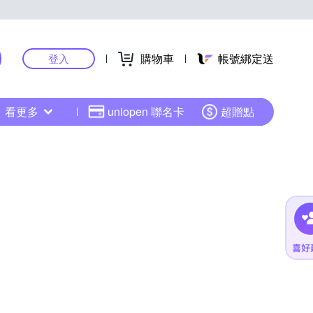
購物車
帳號綁定送
登入
看更多
uniopen 聯名卡
超贈點