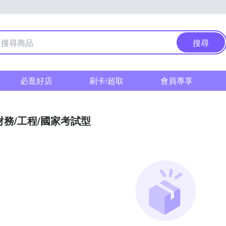
搜尋
必逛好店
刷卡/超取
會員專享
財務/工程/國家考試型