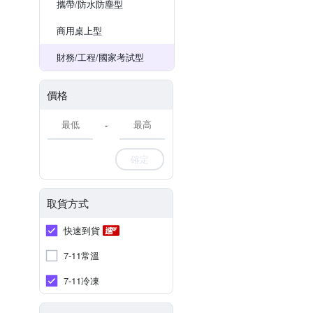
攜帶/防水防塵型
商用桌上型
財務/工程/國家考試型
價格
-
確定
取貨方式
快速到貨
7-11常溫
7-11冷凍