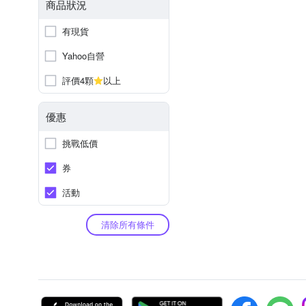
商品狀況
有現貨
Yahoo自營
評價4顆
以上
優惠
挑戰低價
券
活動
清除所有條件