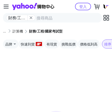
Yahoo購物中心
登入
財務/工程/
國家考試
型
計算機
財務/工程/國家考試型
品牌
快速到貨
有現貨
挑戰低價
價格低到高
排序