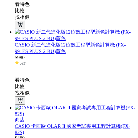
看特色
比較
找相似
CASIO 新二代進化版12位數工程型新色計算機 (FX-
991ES PLUS-2-BU)藍色
$
980
5
(
3
)
看特色
比較
找相似
商店
CASIO 卡西歐 OLAR II 國家考試專用工程計算機(FX-
82S)
$
450