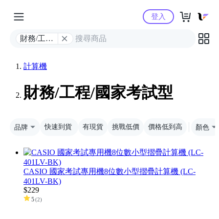
Yahoo購物中心
登入
財務/工程/
國家考試
型
計算機
財務/工程/國家考試型
品牌
快速到貨
有現貨
挑戰低價
價格低到高
顏色
CASIO 國家考試專用機8位數小型摺疊計算機 (LC-
401LV-BK)
$
229
5
(
2
)