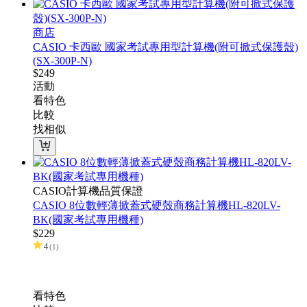
商店
CASIO 卡西歐 國家考試專用型計算機(附可掀式保護殼)
(SX-300P-N)
$
249
活動
看特色
比較
找相似
CASIO計算機品質保證
CASIO 8位數輕薄掀蓋式硬殼商務計算機HL-820LV-
BK(國家考試專用機種)
$
229
4
(
1
)
看特色