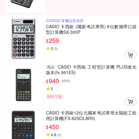
CASIO計算機品質保證
CASIO 卡西歐 (國家考試專用) 8位數攜帶口袋
型計算機SX-300P
259
$
5
(
2
)
CASIO 卡西歐 工程型計算機 PLUS進化
商店
版本(fx-991ES)
940
$
$
980
5
限時下殺
CASIO 卡西歐12位元國家考試專用太陽能工程
用計算機(FX-82SOLARII)
450
$
4.8
(
3
)