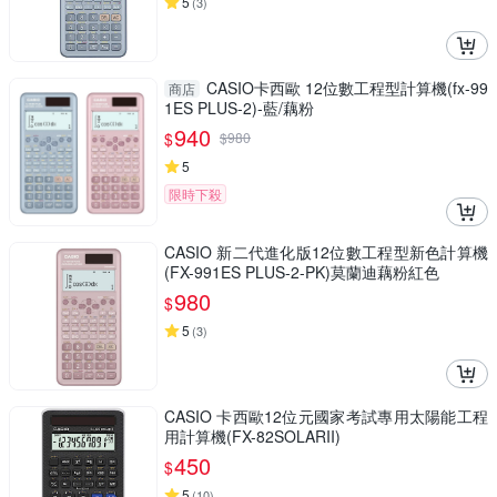
5
(
3
)
CASIO卡西歐 12位數工程型計算機(fx-99
商店
1ES PLUS-2)-藍/藕粉
940
$
$
980
5
限時下殺
CASIO 新二代進化版12位數工程型新色計算機
(FX-991ES PLUS-2-PK)莫蘭迪藕粉紅色
980
$
5
(
3
)
CASIO 卡西歐12位元國家考試專用太陽能工程
用計算機(FX-82SOLARII)
450
$
5
(
10
)