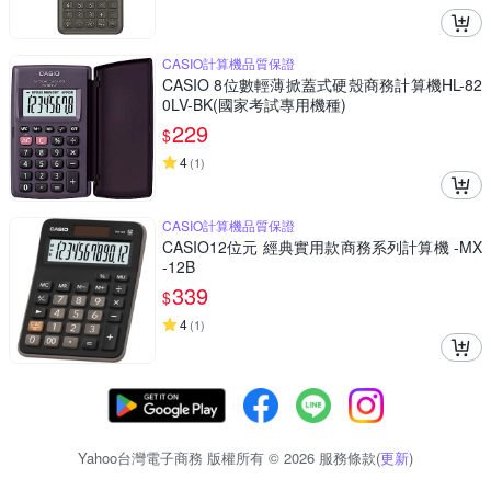
CASIO計算機品質保證
CASIO 8位數輕薄掀蓋式硬殼商務計算機HL-82
0LV-BK(國家考試專用機種)
229
$
4
(
1
)
CASIO計算機品質保證
CASIO12位元 經典實用款商務系列計算機 -MX
-12B
339
$
4
(
1
)
Yahoo台灣電子商務 版權所有 © 2026 服務條款(
更新
)