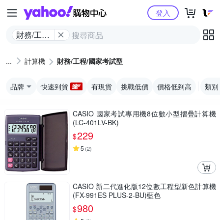
Yahoo購物中心
登入
財務/工程/
國家考試
型
計算機
財務/工程/國家考試型
品牌
快速到貨
有現貨
挑戰低價
價格低到高
類別
CASIO 國家考試專用機8位數小型摺疊計算機
(LC-401LV-BK)
229
$
5
(
2
)
CASIO 新二代進化版12位數工程型新色計算機
(FX-991ES PLUS-2-BU)藍色
980
$