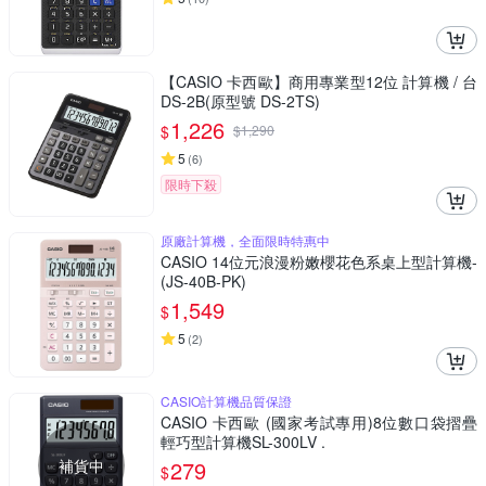
【CASIO 卡西歐】商用專業型12位 計算機 / 台
DS-2B(原型號 DS-2TS)
1,226
$
$
1,290
5
(
6
)
限時下殺
原廠計算機，全面限時特惠中
CASIO 14位元浪漫粉嫩櫻花色系桌上型計算機-
(JS-40B-PK)
1,549
$
5
(
2
)
CASIO計算機品質保證
CASIO 卡西歐 (國家考試專用)8位數口袋摺疊
輕巧型計算機SL-300LV .
補貨中
279
$