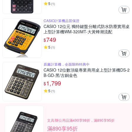
5
(
1
)
CASIO計算機品質保證
CASIO 12位元 獨特鍵盤分離式防水防塵實用桌
上型計算機WM-320MT-大黃蜂潮流配
749
$
5
(
1
)
原廠計算機，全面限時特惠中
CASIO 12位數頂級專業商用桌上型計算機DS-2
B-GD-黑/古銅金色
1,799
$
5
(
1
)
文具/辦公用品滿490享98折，滿890享95折
滿890享95折