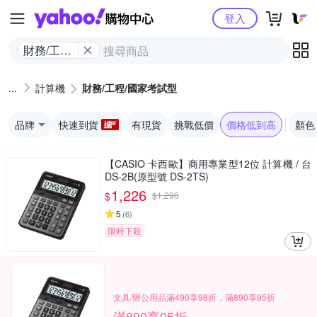
Yahoo購物中心
登入
財務/工程/
國家考試
型
計算機
財務/工程/國家考試型
品牌
快速到貨
有現貨
挑戰低價
價格低到高
顏色
【CASIO 卡西歐】商用專業型12位 計算機 / 台
DS-2B(原型號 DS-2TS)
1,226
$
$
1,290
5
(
6
)
限時下殺
文具/辦公用品滿490享98折，滿890享95折
滿890享95折