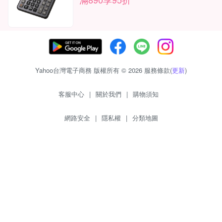
Yahoo台灣電子商務 版權所有 © 2026 服務條款(
更新
)
客服中心
|
關於我們
|
購物須知
網路安全
|
隱私權
|
分類地圖