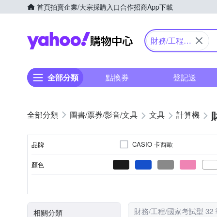
首頁
拍賣
企業/大宗採購入口
合作招商
App下載
Yahoo購物中心
財務/工程/
國家考試型
全部分類
點換券
登記送
圖書/票券/影音/文具
文具
計算機
CASIO 卡西歐
品牌
顏色
品牌名稱
計算機
筆
類別
財務/工程/國家考試型 32
相關分類