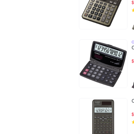
$
$
$