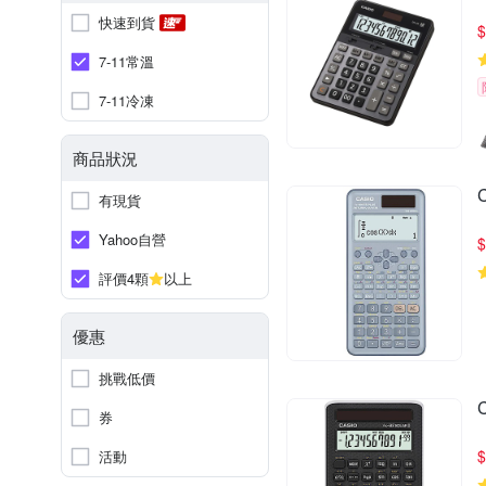
快速到貨
$
7-11常溫
7-11冷凍
商品狀況
有現貨
Yahoo自營
$
評價4顆
以上
優惠
挑戰低價
券
$
活動