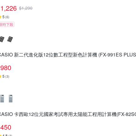
1,226
$
1,290
5
(
6
)
限時下殺
CASIO 新二代進化版12位數工程型新色計算機 (FX-991ES PLUS
980
5
(
3
)
CASIO 卡西歐12位元國家考試專用太陽能工程用計算機(FX-82SOL
450
4.8
(
3
)