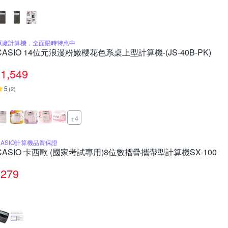
原廠計算機，全面限時特惠中
CASIO 14位元浪漫粉嫩櫻花色系桌上型計算機-(JS-40B-PK)
1,549
5
(
2
)
+4
CASIO計算機品質保證
CASIO 卡西歐 (國家考試專用)8位數摺疊攜帶型計算機SX-100
279