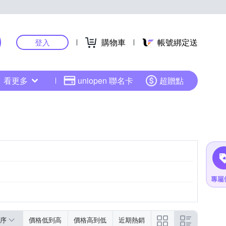
購物車
帳號綁定送
登入
看更多
uniopen 聯名卡
超贈點
序
價格低到高
價格高到低
近期熱銷