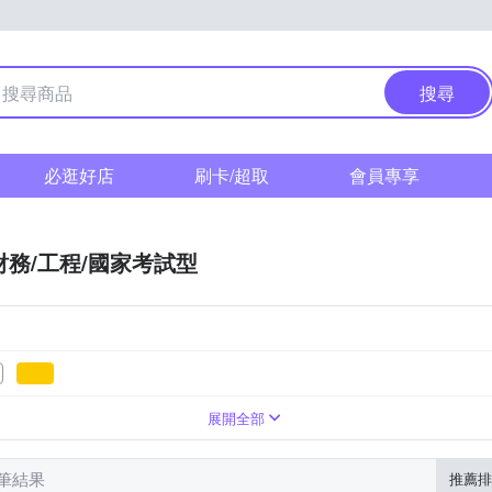
搜尋
必逛好店
刷卡/超取
會員專享
財務/工程/國家考試型
展開全部
 筆結果
推薦排