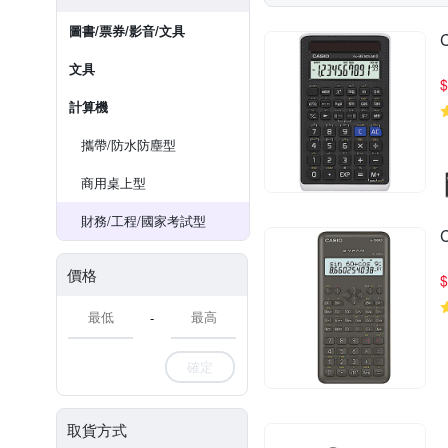
圖書/票券/影音/文具
文具
$
計算機
攜帶/防水防塵型
商用桌上型
財務/工程/國家考試型
價格
$
-
確定
取貨方式