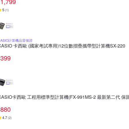
1,799
5
(
1
)
CASIO計算機品質保證
CASIO 卡西歐 (國家考試專用)12位數摺疊攜帶型計算機SX-220
399
CASIO卡西歐 工程用標準型計算機(FX-991MS-2 最新第二代 保固
880
4.7
(
2
)