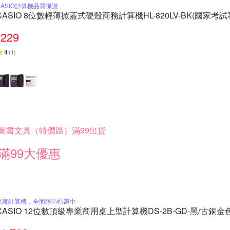
CASIO計算機品質保證
CASIO 8位數輕薄掀蓋式硬殼商務計算機HL-820LV-BK(國家考
229
4
(
1
)
圖書文具（特價區）滿99出貨
滿99大優惠
原廠計算機，全面限時特惠中
CASIO 12位數頂級專業商用桌上型計算機DS-2B-GD-黑/古銅金