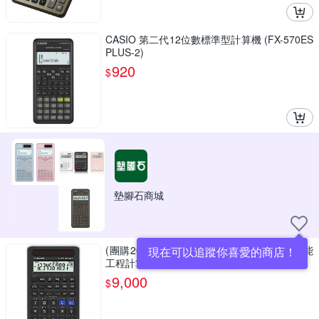
CASIO 第二代12位數標準型計算機 (FX-570ES
PLUS-2)
920
$
墊腳石商城
(團購20台)CASIO12位元國家考試專用太陽能
現在可以追蹤你喜愛的商店！
工程計算機-FX-82SOLARII
9,000
$