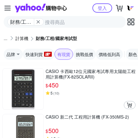
Yahoo購物中心
登入
財務/工程/
國家考試
型
計算機
財務/工程/國家考試型
品牌
快速到貨
有現貨
挑戰低價
價格低到高
顏色
CASIO 卡西歐12位元國家考試專用太陽能工程
用計算機(FX-82SOLARII)
450
$
5
(
10
)
CASIO 新二代 工程用計算機 (FX-350MS-2)
500
$