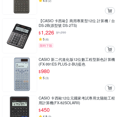
4.5
(
2
)
【CASIO 卡西歐】商用專業型12位 計算機 / 台
DS-2B(原型號 DS-2TS)
1,226
$
$
1,290
5
(
6
)
限時下殺
CASIO 新二代進化版12位數工程型新色計算機
(FX-991ES PLUS-2-BU)藍色
980
$
5
(
3
)
CASIO 卡西歐12位元國家考試專用太陽能工程
用計算機(FX-82SOLARII)
450
$
4.8
(
3
)