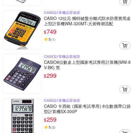
CASIO計算機品質保證
CASIO 12位元 獨特鍵盤分離式防水防塵實用桌
上型計算機WM-320MT-大黃蜂潮流配
749
$
5
(
1
)
CASIO計算機品質保證
CASIO8位數桌上型國家考試專用計算機(MW-8
V-BK) 黑
299
$
CASIO計算機品質保證
CASIO 卡西歐 (國家考試專用) 8位數攜帶口袋
型計算機SX-300P
259
$
5
(
2
)