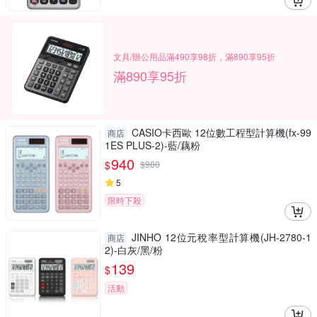
文具/辦公用品滿490享98折，滿890享95折
滿890享95折
CASIO卡西歐 12位數工程型計算機(fx-99
商店
1ES PLUS-2)-藍/藕粉
940
$
$
980
5
限時下殺
JINHO 12位元稅率型計算機(JH-2780-1
商店
2)-白灰/黑/粉
139
$
活動