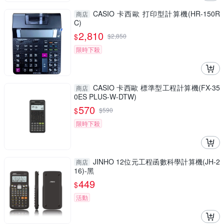
CASIO 卡西歐 打印型計算機(HR-150R
商店
C)
2,810
$
$
2,850
限時下殺
CASIO 卡西歐 標準型工程計算機(FX-35
商店
0ES PLUS-W-DTW)
570
$
$
590
限時下殺
JINHO 12位元工程函數科學計算機(JH-2
商店
16)-黑
449
$
活動