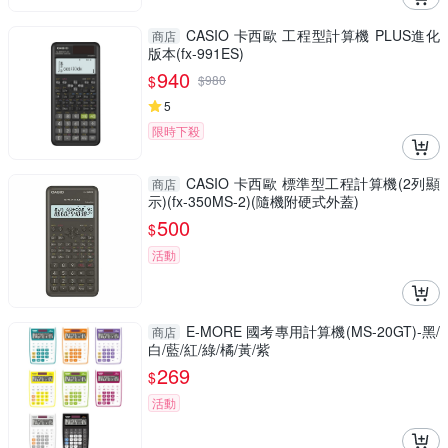
CASIO 卡西歐 工程型計算機 PLUS進化
商店
版本(fx-991ES)
940
$
$
980
5
限時下殺
CASIO 卡西歐 標準型工程計算機(2列顯
商店
示)(fx-350MS-2)(隨機附硬式外蓋)
500
$
活動
E-MORE 國考專用計算機(MS-20GT)-黑/
商店
白/藍/紅/綠/橘/黃/紫
269
$
活動