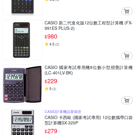
CASIO 新二代進化版12位數工程型計算機 (FX-
991ES PLUS-2)
980
$
4.5
(
2
)
CASIO 國家考試專用機8位數小型摺疊計算機
(LC-401LV-BK)
229
$
5
(
2
)
CASIO計算機品質保證
CASIO 卡西歐 (國家考試專用) 12位數攜帶口袋
型計算機SX-320P
279
$