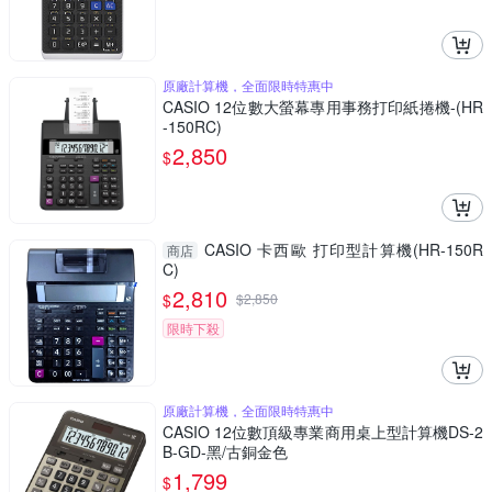
原廠計算機，全面限時特惠中
CASIO 12位數大螢幕專用事務打印紙捲機-(HR
-150RC)
2,850
$
CASIO 卡西歐 打印型計算機(HR-150R
商店
C)
2,810
$
$
2,850
限時下殺
原廠計算機，全面限時特惠中
CASIO 12位數頂級專業商用桌上型計算機DS-2
B-GD-黑/古銅金色
1,799
$