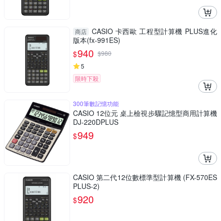
CASIO 卡西歐 工程型計算機 PLUS進化
商店
版本(fx-991ES)
940
$
$
980
5
限時下殺
300筆數記憶功能
CASIO 12位元 桌上檢視步驟記憶型商用計算機
DJ-220DPLUS
949
$
CASIO 第二代12位數標準型計算機 (FX-570ES
PLUS-2)
920
$