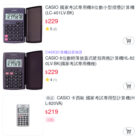
CASIO 國家考試專用機8位數小型摺疊計算機
(LC-401LV-BK)
229
$
5
(
2
)
CASIO計算機品質保證
CASIO 8位數輕薄掀蓋式硬殼商務計算機HL-82
0LV-BK(國家考試專用機種)
229
$
4
(
1
)
CASIO 卡西歐 國家考試專用型計算機(H
商店
L-820VA)
219
$
活動