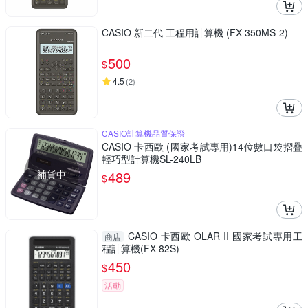
CASIO 新二代 工程用計算機 (FX-350MS-2)
500
$
4.5
(
2
)
CASIO計算機品質保證
CASIO 卡西歐 (國家考試專用)14位數口袋摺疊
輕巧型計算機SL-240LB
補貨中
489
$
CASIO 卡西歐 OLAR II 國家考試專用工
商店
程計算機(FX-82S)
450
$
活動