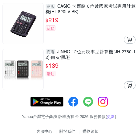
CASIO 卡西歐 8位數國家考試專用計算
商店
機(HL-820LV-BK)
219
$
活動
JINHO 12位元稅率型計算機(JH-2780-1
商店
2)-白灰/黑/粉
139
$
活動
Yahoo台灣電子商務 版權所有 © 2026 服務條款(
更新
)
客服中心
|
關於我們
|
購物須知