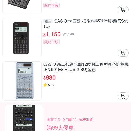
限時下殺
CASIO 卡西歐 標準科學型計算機(FX-99
商店
1C)
1,150
$
$
1,190
限時下殺
CASIO 新二代進化版12位數工程型新色計算機
(FX-991ES PLUS-2-BU)藍色
980
$
5
(
3
)
圖書文具（特價區）滿99出貨
滿99大優惠