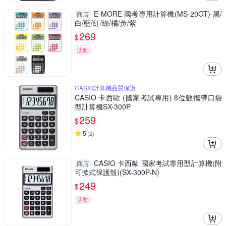
E-MORE 國考專用計算機(MS-20GT)-黑/
商店
白/藍/紅/綠/橘/黃/紫
269
$
活動
CASIO計算機品質保證
CASIO 卡西歐 (國家考試專用) 8位數攜帶口袋
型計算機SX-300P
259
$
5
(
2
)
CASIO 卡西歐 國家考試專用型計算機(附
商店
可掀式保護殼)(SX-300P-N)
249
$
活動