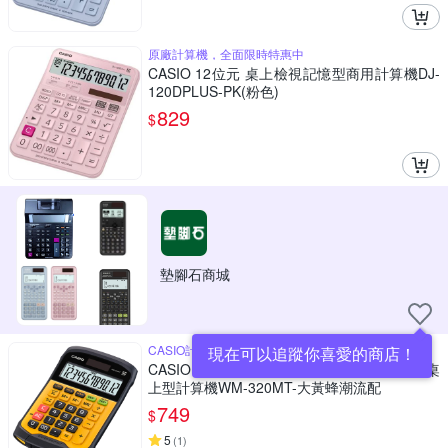
原廠計算機，全面限時特惠中
CASIO 12位元 桌上檢視記憶型商用計算機DJ-
120DPLUS-PK(粉色)
829
$
墊腳石商城
CASIO計算機品質保證
現在可以追蹤你喜愛的商店！
CASIO 12位元 獨特鍵盤分離式防水防塵實用桌
上型計算機WM-320MT-大黃蜂潮流配
749
$
5
(
1
)