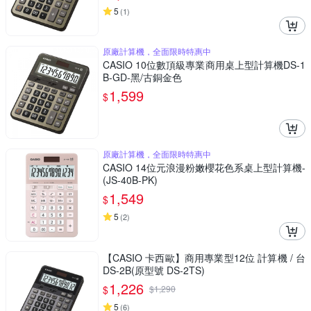
5
(
1
)
原廠計算機，全面限時特惠中
CASIO 10位數頂級專業商用桌上型計算機DS-1
B-GD-黑/古銅金色
1,599
$
原廠計算機，全面限時特惠中
CASIO 14位元浪漫粉嫩櫻花色系桌上型計算機-
(JS-40B-PK)
1,549
$
5
(
2
)
【CASIO 卡西歐】商用專業型12位 計算機 / 台
DS-2B(原型號 DS-2TS)
1,226
$
$
1,290
5
(
6
)