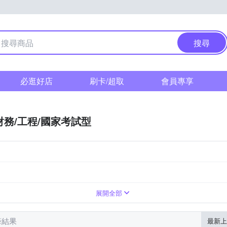
搜尋
必逛好店
刷卡/超取
會員專享
財務/工程/國家考試型
展開全部
筆結果
最新上