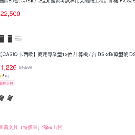
(團購50台)CASIO12位元國家考試專用太陽能工程計算機-FX-82SO
22,500
【CASIO 卡西歐】商用專業型12位 計算機 / 台 DS-2B(原型號 DS-
1,226
$
1,290
5
(
6
)
限時下殺
圖書文具（特價區）滿99出貨