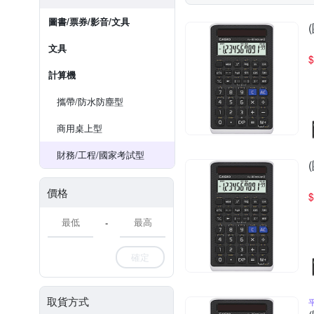
圖書/票券/影音/文具
文具
$
計算機
攜帶/防水防塵型
商用桌上型
財務/工程/國家考試型
價格
$
-
確定
取貨方式