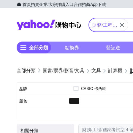
首頁
拍賣
企業/大宗採購入口
合作招商
App下載
Yahoo購物中心
財務/工程/
國家考試型
全部分類
點換券
登記送
圖書/票券/影音/文具
文具
計算機
CASIO 卡西歐
品牌
顏色
品牌名稱
計算機
類別
財務/工程/國家考試型 4 
相關分類