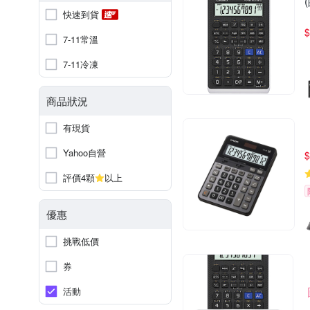
快速到貨
$
7-11常溫
7-11冷凍
商品狀況
有現貨
Yahoo自營
$
評價4顆
以上
優惠
挑戰低價
券
活動