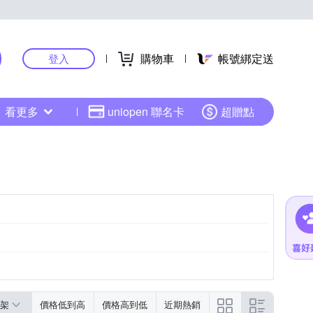
購物車
帳號綁定送
登入
看更多
uniopen 聯名卡
超贈點
架
價格低到高
價格高到低
近期熱銷