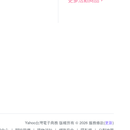
Yahoo台灣電子商務 版權所有 © 2026 服務條款(
更新
)
服中心
|
關於我們
|
購物須知
|
網路安全
|
隱私權
|
分類地圖