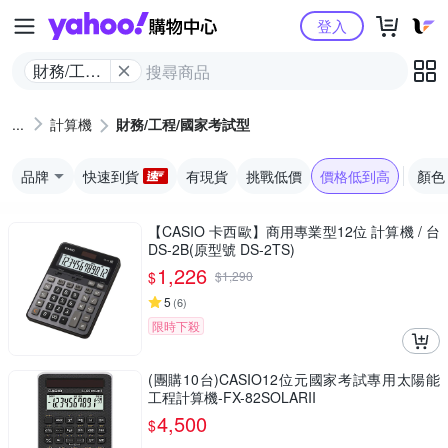
Yahoo購物中心
登入
財務/工程/
國家考試
型
計算機
財務/工程/國家考試型
品牌
快速到貨
有現貨
挑戰低價
價格低到高
顏色
【CASIO 卡西歐】商用專業型12位 計算機 / 台
DS-2B(原型號 DS-2TS)
1,226
$
$
1,290
5
(
6
)
限時下殺
(團購10台)CASIO12位元國家考試專用太陽能
工程計算機-FX-82SOLARII
4,500
$