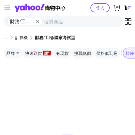
Yahoo購物中心
登入
財務/工程/
國家考試
型
計算機
財務/工程/國家考試型
品牌
快速到貨
有現貨
挑戰低價
價格低到高
排序