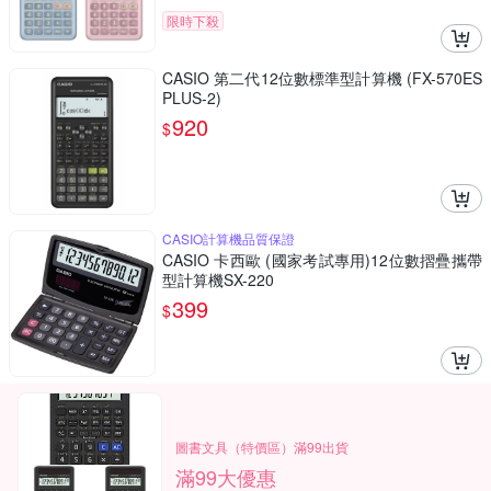
限時下殺
CASIO 第二代12位數標準型計算機 (FX-570ES
PLUS-2)
920
$
CASIO計算機品質保證
CASIO 卡西歐 (國家考試專用)12位數摺疊攜帶
型計算機SX-220
399
$
圖書文具（特價區）滿99出貨
滿99大優惠