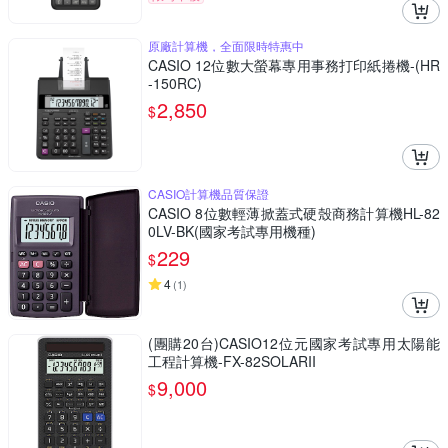
原廠計算機，全面限時特惠中
CASIO 12位數大螢幕專用事務打印紙捲機-(HR
-150RC)
2,850
$
CASIO計算機品質保證
CASIO 8位數輕薄掀蓋式硬殼商務計算機HL-82
0LV-BK(國家考試專用機種)
229
$
4
(
1
)
(團購20台)CASIO12位元國家考試專用太陽能
工程計算機-FX-82SOLARII
9,000
$