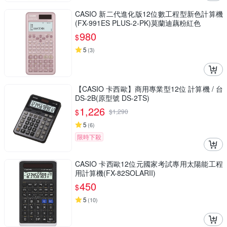
CASIO 新二代進化版12位數工程型新色計算機
(FX-991ES PLUS-2-PK)莫蘭迪藕粉紅色
980
$
5
(
3
)
【CASIO 卡西歐】商用專業型12位 計算機 / 台
DS-2B(原型號 DS-2TS)
1,226
$
$
1,290
5
(
6
)
限時下殺
CASIO 卡西歐12位元國家考試專用太陽能工程
用計算機(FX-82SOLARII)
450
$
5
(
10
)