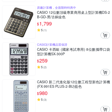
原廠計算機，全面限時特惠中
CASIO 12位數頂級專業商用桌上型計算機DS-2
B-GD-黑/古銅金色
1,799
$
5
(
1
)
CASIO計算機品質保證
CASIO 卡西歐 (國家考試專用) 8位數攜帶口袋
型計算機SX-300P
259
$
5
(
2
)
CASIO 新二代進化版12位數工程型新色計算機
(FX-991ES PLUS-2-BU)藍色
980
$
5
(
3
)