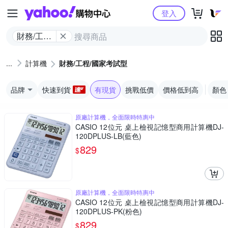
Yahoo購物中心
登入
財務/工程/
國家考試
型
計算機
財務/工程/國家考試型
品牌
快速到貨
有現貨
挑戰低價
價格低到高
顏色
原廠計算機，全面限時特惠中
CASIO 12位元 桌上檢視記憶型商用計算機DJ-
120DPLUS-LB(藍色)
829
$
原廠計算機，全面限時特惠中
CASIO 12位元 桌上檢視記憶型商用計算機DJ-
120DPLUS-PK(粉色)
829
$