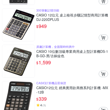
300筆數記憶功能
CASIO 12位元 桌上檢視步驟記憶型商用計算機
DJ-220DPLUS
949
$
原廠計算機，全面限時特惠中
CASIO 10位數頂級專業商用桌上型計算機DS-1
B-GD-黑/古銅金色
1,599
$
CASIO計算機品質保證
CASIO12位元 經典實用款商務系列計算機 -MX
-12B
339
$
4
(
1
)