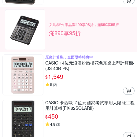
文具/辦公用品滿490享98折，滿890享95折
滿890享95折
原廠計算機，全面限時特惠中
CASIO 14位元浪漫粉嫩櫻花色系桌上型計算機-
(JS-40B-PK)
1,549
$
5
(
2
)
CASIO 卡西歐12位元國家考試專用太陽能工程
用計算機(FX-82SOLARII)
450
$
4.8
(
3
)