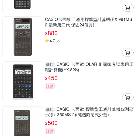
CASIO卡西歐 工程用標準型計算機(FX-991MS-
2 最新第二代 保固24個月)
880
$
4.7
(
2
)
CASIO 卡西歐 OLAR II 國家考試專用工
商店
程計算機(FX-82S)
450
$
活動
CASIO 卡西歐 標準型工程計算機(2列顯
商店
示)(fx-350MS-2)(隨機附硬式外蓋)
500
$
活動