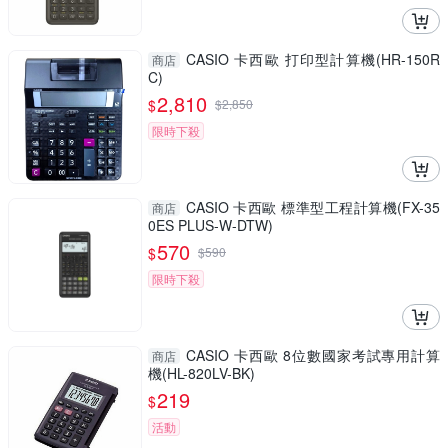
CASIO 卡西歐 打印型計算機(HR-150R
商店
C)
2,810
$
$
2,850
限時下殺
CASIO 卡西歐 標準型工程計算機(FX-35
商店
0ES PLUS-W-DTW)
570
$
$
590
限時下殺
CASIO 卡西歐 8位數國家考試專用計算
商店
機(HL-820LV-BK)
219
$
活動