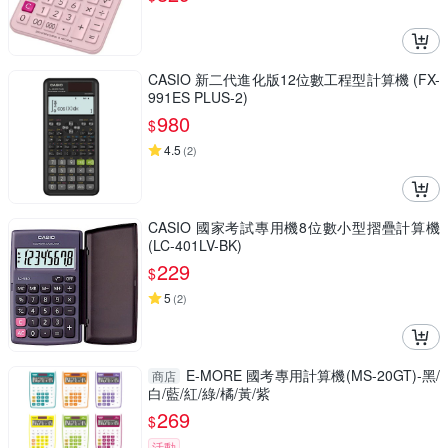
CASIO 新二代進化版12位數工程型計算機 (FX-
991ES PLUS-2)
980
$
4.5
(
2
)
CASIO 國家考試專用機8位數小型摺疊計算機
(LC-401LV-BK)
229
$
5
(
2
)
E-MORE 國考專用計算機(MS-20GT)-黑/
商店
白/藍/紅/綠/橘/黃/紫
269
$
活動