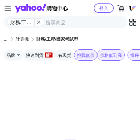
Yahoo購物中心
登入
財務/工程/
國家考試
型
計算機
財務/工程/國家考試型
品牌
快速到貨
有現貨
挑戰低價
價格低到高
排序