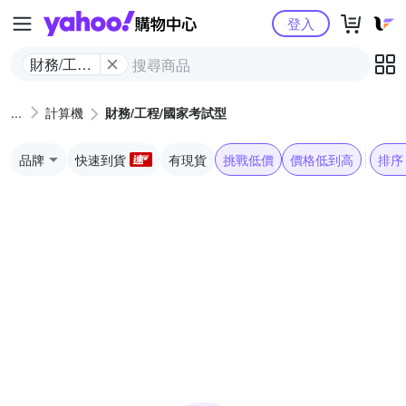
Yahoo購物中心
登入
財務/工程/
國家考試
型
計算機
財務/工程/國家考試型
品牌
快速到貨
有現貨
挑戰低價
價格低到高
排序