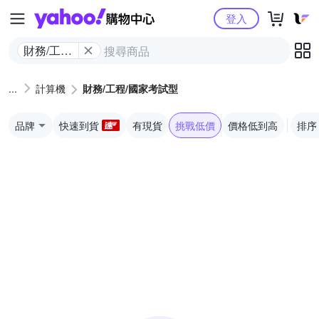
Yahoo購物中心
登入
財務/工程/
國家考試
型
計算機
財務/工程/國家考試型
品牌
快速到貨
有現貨
挑戰低價
價格低到高
排序