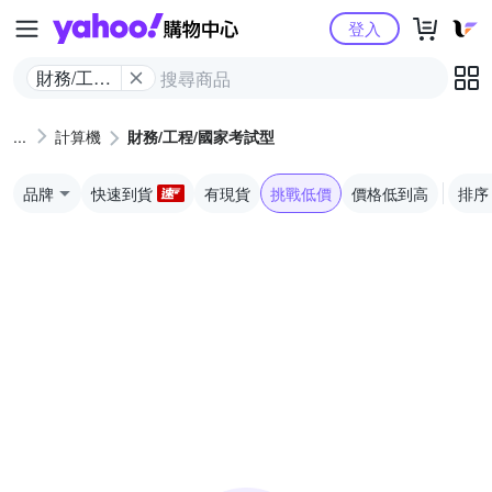
Yahoo購物中心
登入
財務/工程/
國家考試
型
計算機
財務/工程/國家考試型
品牌
快速到貨
有現貨
挑戰低價
價格低到高
排序