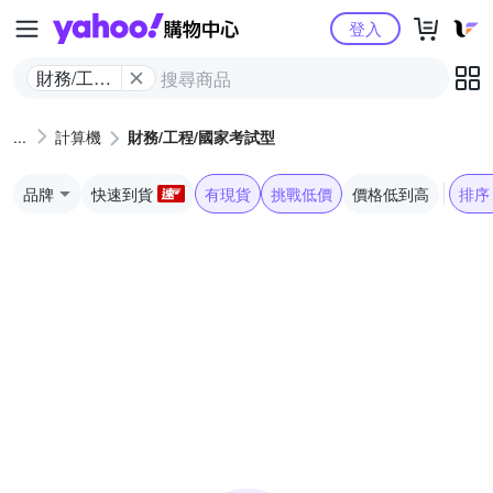
Yahoo購物中心
登入
財務/工程/
國家考試
型
計算機
財務/工程/國家考試型
品牌
快速到貨
有現貨
挑戰低價
價格低到高
排序