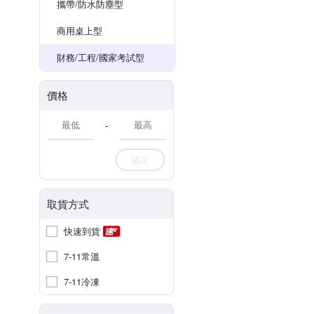
攜帶/防水防塵型
商用桌上型
財務/工程/國家考試型
價格
-
確定
取貨方式
快速到貨
7-11常溫
7-11冷凍