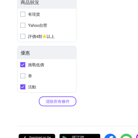
商品狀況
有現貨
Yahoo自營
評價4顆
以上
優惠
挑戰低價
券
活動
清除所有條件