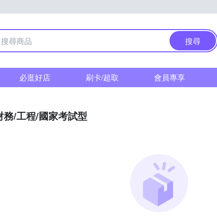
搜尋
必逛好店
刷卡/超取
會員專享
財務/工程/國家考試型