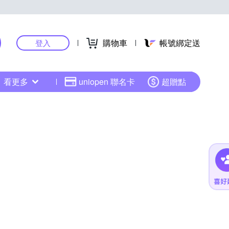
購物車
帳號綁定送
登入
看更多
uniopen 聯名卡
超贈點