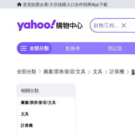
首頁
拍賣
企業/大宗採購入口
合作招商
App下載
Yahoo購物中心
財務/工程/
國家考試型
全部分類
點換券
登記送
圖書/票券/影音/文具
文具
計算機
相關分類
圖書/票券/影音/文具
文具
計算機