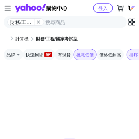
Yahoo購物中心
登入
財務/工程/
國家考試
型
計算機
財務/工程/國家考試型
品牌
快速到貨
有現貨
挑戰低價
價格低到高
排序