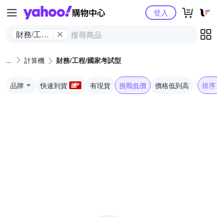
Yahoo購物中心
登入
財務/工程/
國家考試
型
計算機
財務/工程/國家考試型
品牌
快速到貨
有現貨
挑戰低價
價格低到高
排序