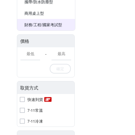
攜帶/防水防塵型
商用桌上型
財務/工程/國家考試型
價格
-
確定
取貨方式
快速到貨
7-11常溫
7-11冷凍