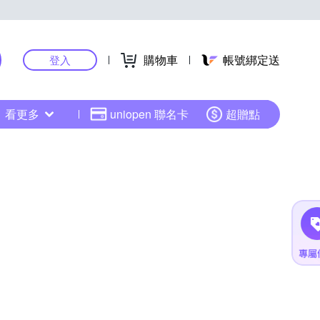
購物車
帳號綁定送
登入
看更多
uniopen 聯名卡
超贈點