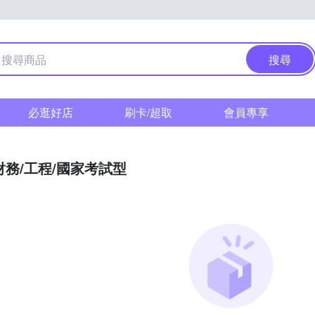
搜尋
必逛好店
刷卡/超取
會員專享
財務/工程/國家考試型