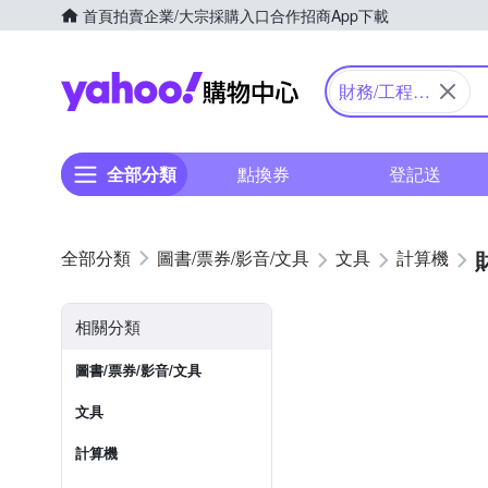
首頁
拍賣
企業/大宗採購入口
合作招商
App下載
Yahoo購物中心
財務/工程/
國家考試型
全部分類
點換券
登記送
圖書/票券/影音/文具
文具
計算機
相關分類
圖書/票券/影音/文具
文具
計算機