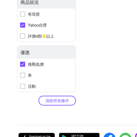
商品狀況
有現貨
Yahoo自營
評價4顆
以上
優惠
挑戰低價
券
活動
清除所有條件