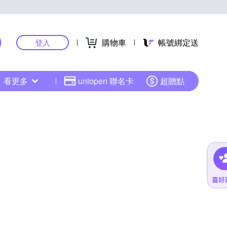
購物車
帳號綁定送
登入
看更多
uniopen 聯名卡
超贈點