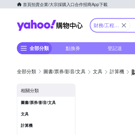
首頁
拍賣
企業/大宗採購入口
合作招商
App下載
Yahoo購物中心
財務/工程/
國家考試型
全部分類
點換券
登記送
圖書/票券/影音/文具
文具
計算機
相關分類
圖書/票券/影音/文具
文具
計算機