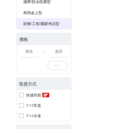
攜帶/防水防塵型
商用桌上型
財務/工程/國家考試型
價格
-
確定
取貨方式
快速到貨
7-11常溫
7-11冷凍