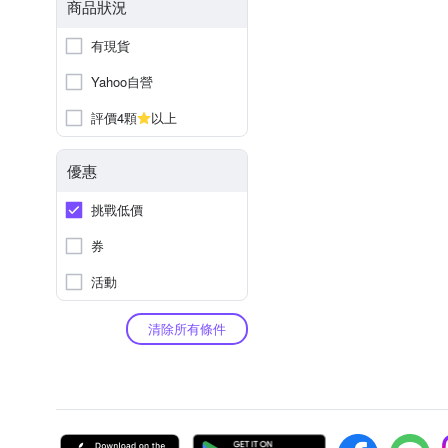
商品狀況
有現貨
Yahoo自營
評價4顆
以上
優惠
挑戰低價
券
活動
清除所有條件