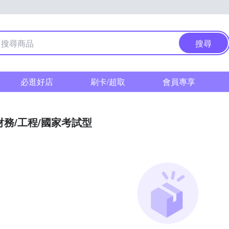
搜尋
必逛好店
刷卡/超取
會員專享
財務/工程/國家考試型