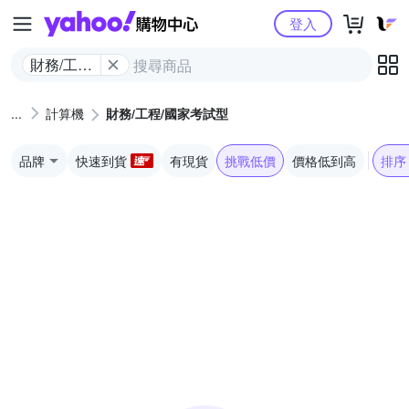
Yahoo購物中心
登入
財務/工程/
國家考試
型
計算機
財務/工程/國家考試型
品牌
快速到貨
有現貨
挑戰低價
價格低到高
排序