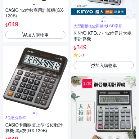
CASIO 12位數商用計算機(GX-
120B)
649
$
大型面板按鍵與超大LCD字幕
KINYO KPE677 12位元超大稅
加入購物車
率計算機
349
$
5
(
1
)
加入購物車
3位數分割符
CASIO卡西歐桌上型12位數計
算機-黑x灰(GX-120B)
649