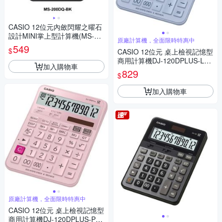
CASIO 12位元內斂閃耀之曜石
設計MINI掌上型計算機(MS-20
原廠計算機，全面限時特惠中
0DQ系列)共五色
549
$
CASIO 12位元 桌上檢視記憶型
商用計算機DJ-120DPLUS-LB
加入購物車
(藍色)
829
$
加入購物車
原廠計算機，全面限時特惠中
CASIO 12位元 桌上檢視記憶型
商用計算機DJ-120DPLUS-PK