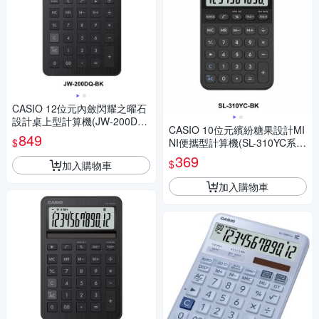
CASIO 12位元內斂閃耀之曜石
設計桌上型計算機(JW-200DQ
CASIO 10位元繽紛糖果設計MI
系列)共五色
849
$
NI便攜型計算機(SL-310YC系
列)共五色
369
$
加入購物車
加入購物車