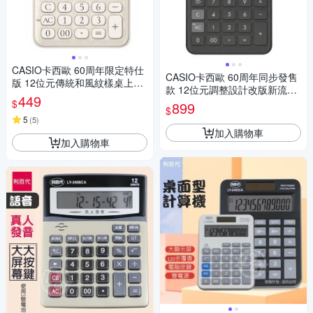
CASIO卡西歐 60周年限定特仕
CASIO卡西歐 60周年同步發售
版 12位元傳統和風紋樣桌上型
款 12位元調整設計改版新流線
計算機-竹編白(MS-20UC-JW
449
桌上型計算機-黑(JT-200T-BK)
$
899
E)
$
5
(
5
)
加入購物車
加入購物車