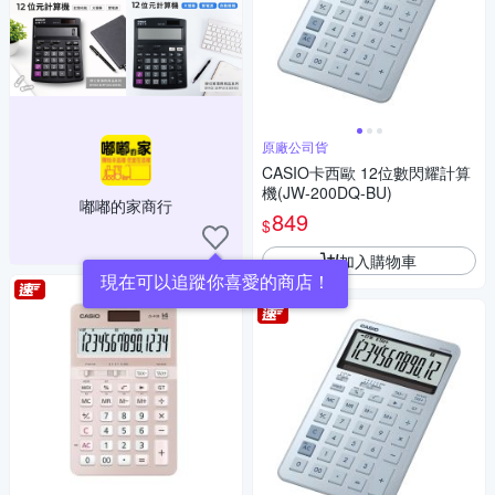
原廠公司貨
CASIO卡西歐 12位數閃耀計算
機(JW-200DQ-BU)
嘟嘟的家商行
849
$
加入購物車
現在可以追蹤你喜愛的商店！