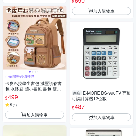
690
$
加入購物車
小童開學必備神包
卡皮巴拉學生書包 減壓護脊書
包 水豚君 國小書包 書包 雙肩
E-MORE DS-990TV 面板
商店
包
499
$
可調計算機12位數
5
487
(
1
)
$
加入購物車
加入購物車