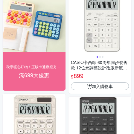
CASIO卡西歐 60周年同步發售
秋季暖心好物！正版卡通療癒夯貨89折起
款 12位元調整設計改版新流線
桌上型計算機-白(JT-200T-WE)
滿699大優惠
899
$
加入購物車