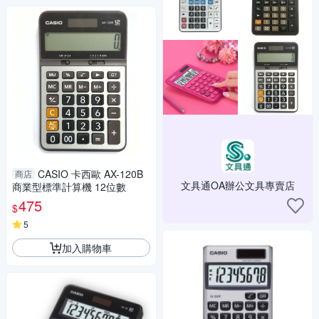
CASIO 卡西歐 AX-120B
商店
文具通OA辦公文具專賣店
商業型標準計算機 12位數
475
$
5
加入購物車