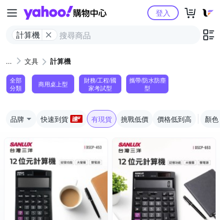
Yahoo購物中心
登入
計算機
文具
計算機
全部
財務/工程/國
攜帶/防水防塵
商用桌上型
分類
家考試型
型
品牌
快速到貨
有現貨
挑戰低價
價格低到高
顏色