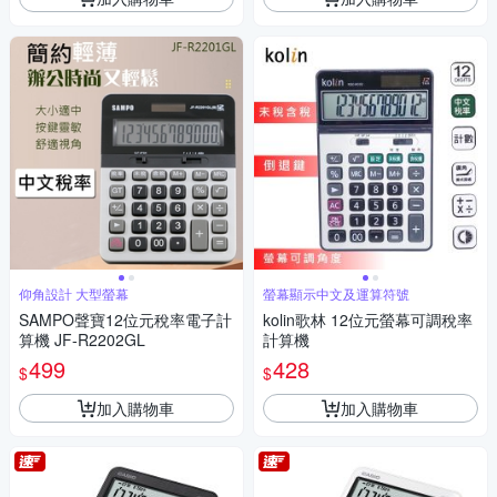
仰角設計 大型螢幕
螢幕顯示中文及運算符號
SAMPO聲寶12位元稅率電子計
kolin歌林 12位元螢幕可調稅率
算機 JF-R2202GL
計算機
499
428
$
$
加入購物車
加入購物車