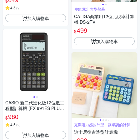
$
4.5
(
2
)
仰角設計 大型螢幕
CATIGA商業用12位元稅率計算
加入購物車
機 DS-2TV
499
$
加入購物車
CASIO 新二代進化版12位數工
程型計算機 (FX-991ES PLUS-
2)
980
$
4.5
充滿活力感的外型，讓單調的計算機
(
2
)
有了色彩
迪士尼復古造型計算機
加入購物車