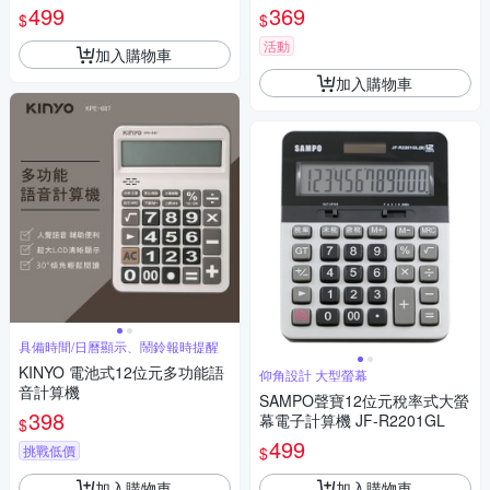
499
369
$
$
活動
加入購物車
加入購物車
具備時間/日曆顯示、鬧鈴報時提醒
KINYO 電池式12位元多功能語
仰角設計 大型螢幕
音計算機
SAMPO聲寶12位元稅率式大螢
398
幕電子計算機 JF-R2201GL
$
499
挑戰低價
$
加入購物車
加入購物車