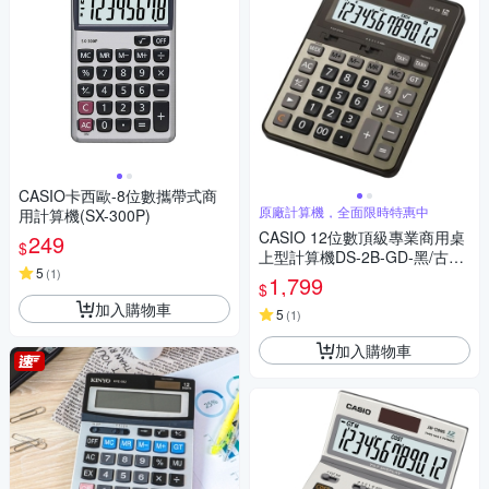
CASIO卡西歐-8位數攜帶式商
原廠計算機，全面限時特惠中
用計算機(SX-300P)
CASIO 12位數頂級專業商用桌
249
$
上型計算機DS-2B-GD-黑/古銅
5
(
1
)
金色
1,799
$
加入購物車
5
(
1
)
加入購物車