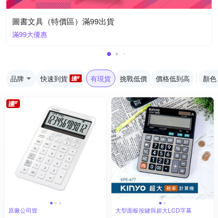
圖書文具（特價區）滿99出貨
滿99大優惠
品牌
快速到貨
有現貨
挑戰低價
價格低到高
顏色
原廠公司貨
大型面板按鍵與超大LCD字幕