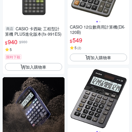
CASIO 12位數商用計算機(DX-
CASIO 卡西歐 工程型計
商店
120B)
算機 PLUS進化版本(fx-991ES)
549
940
$
$980
$
5
(
2
)
5
限時下殺
加入購物車
加入購物車