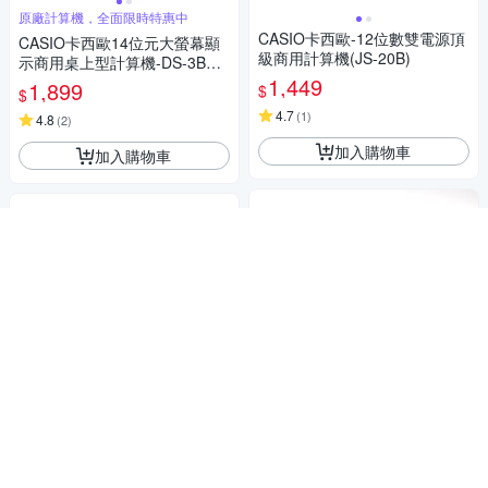
原廠計算機，全面限時特惠中
CASIO卡西歐-12位數雙電源頂
CASIO卡西歐14位元大螢幕顯
級商用計算機(JS-20B)
示商用桌上型計算機-DS-3B
(黑/灰)
1,449
1,899
$
$
4.7
(
1
)
4.8
(
2
)
加入購物車
加入購物車
元寶算盤 1800 約34.2*6.
商店
E-MORE MS-20GT國考
商店
5cm
用計算機12位