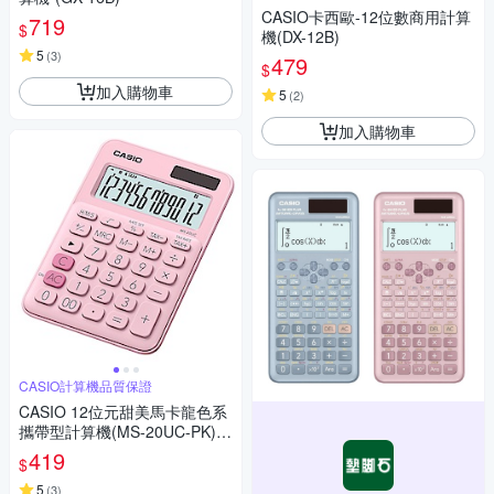
CASIO卡西歐-12位數商用計算
719
$
機(DX-12B)
5
(
3
)
479
$
加入購物車
5
(
2
)
加入購物車
CASIO計算機品質保證
CASIO 12位元甜美馬卡龍色系
攜帶型計算機(MS-20UC-PK)草
莓粉
419
$
5
(
3
)