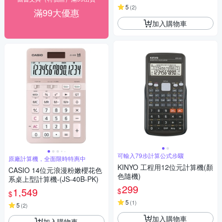
5
(
2
)
滿99大優惠
加入購物車
可輸入79步計算公式步驟
原廠計算機，全面限時特惠中
KINYO 工程用12位元計算機(顏
CASIO 14位元浪漫粉嫩櫻花色
色隨機)
系桌上型計算機-(JS-40B-PK)
299
1,549
$
$
5
(
1
)
5
(
2
)
加入購物車
加入購物車