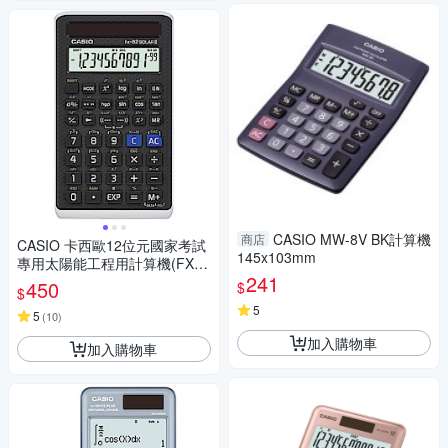
CASIO MW-8V BK計算機
商店
CASIO 卡西歐12位元國家考試
145x103mm
專用太陽能工程用計算機(FX-8
241
2SOLARII)
450
$
$
5
5
(
10
)
加入購物車
加入購物車