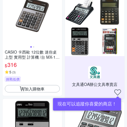
CASIO 卡西歐 12位數 迷你桌
上型 實用型 計算機 /台 MX-12
B
316
$
5
(
3
)
挑戰低價
文具通OA辦公文具專賣店
加入購物車
現在可以追蹤你喜愛的商店！