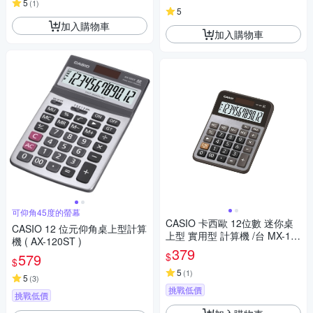
5
(
1
)
5
加入購物車
加入購物車
可仰角45度的螢幕
CASIO 卡西歐 12位數 迷你桌
CASIO 12 位元仰角桌上型計算
上型 實用型 計算機 /台 MX-12
機 ( AX-120ST )
0B
379
$
579
$
5
(
1
)
5
(
3
)
挑戰低價
挑戰低價