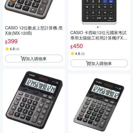
CASIO 12位數桌上型計算機-黑
CASIO 卡西歐12位元國家考試
X灰(MX-120B)
專用太陽能工程用計算機(FX-8
399
$
2SOLARII)
450
$
4.8
(
4
)
4.8
(
3
)
加入購物車
加入購物車