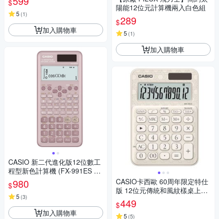
599
$
陽能12位元計算機兩入白色組
5
(
1
)
289
$
加入購物車
5
(
1
)
加入購物車
CASIO 新二代進化版12位數工
程型新色計算機 (FX-991ES PL
US-2-PK)莫蘭迪藕粉紅色
980
CASIO卡西歐 60周年限定特仕
$
版 12位元傳統和風紋樣桌上型
5
(
3
)
計算機-竹編白(MS-20UC-JW
449
$
E)
加入購物車
5
(
5
)