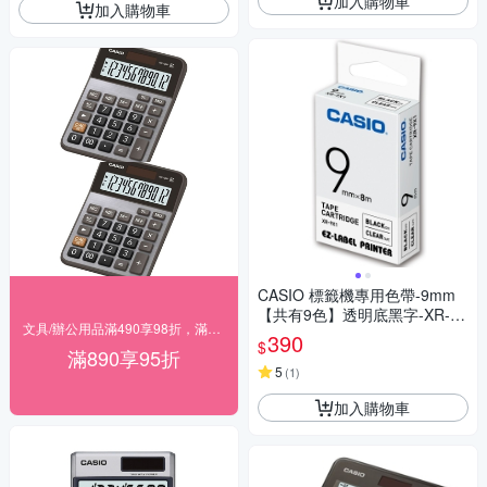
加入購物車
加入購物車
CASIO 標籤機專用色帶-9mm
【共有9色】透明底黑字-XR-9X
文具/辦公用品滿490享98折，滿890享95折
1
390
$
滿890享95折
5
(
1
)
加入購物車