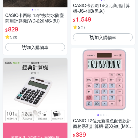
CASIO卡西歐14位元商用計算
機-JS-40B(黑灰)
CASIO卡西歐-12位數防水防塵
1,549
$
商用計算機(WD-220MS-BU)
829
5
(
1
)
$
加入購物車
5
(
3
)
加入購物車
CASIO 12位元新撞色配色設計
商務系列計算機-藍X粉紅(MX-1
2B-PKLB)
339
$
圖書文具（特價區）滿99出貨