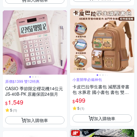
小童開學必備神包
原價$1399 雙12特惠
卡皮巴拉學生書包 減壓護脊書
CASIO 季節限定櫻花機14位元
包 水豚君 國小書包 書包 雙肩
JS-40B-PK 原廠保固24個月
包
499
1,549
$
$
5
(
1
)
5
(
1
)
加入購物車
加入購物車