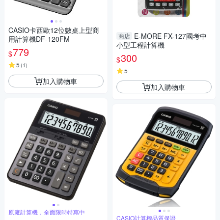
CASIO卡西歐12位數桌上型商
E-MORE FX-127國考中
商店
用計算機DF-120FM
小型工程計算機
779
$
300
$
5
(
1
)
5
加入購物車
加入購物車
原廠計算機，全面限時特惠中
CASIO計算機品質保證