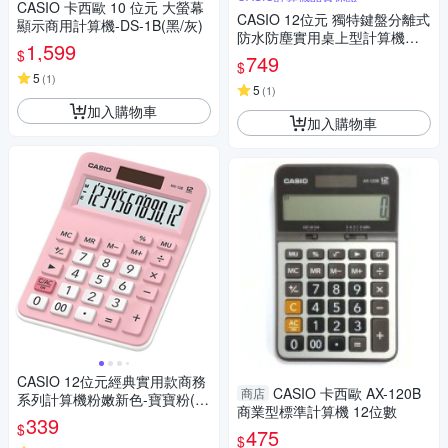
CASIO 卡西歐 10 位元 大螢幕
CASIO 12位元 獨特鍵盤分離式
顯示商用計算機-DS-1B(黑/灰)
防水防塵實用桌上型計算機WM
1,599
$
-320MT-大黃蜂潮流配
749
$
5
(
1
)
5
(
1
)
加入購物車
加入購物車
CASIO 12位元經典實用款商務
CASIO 卡西歐 AX-120B
商店
系列計算機粉嫩新色-寶寶粉(M
商業型標準計算機 12位數
X-12B-PK)
339
$
475
$