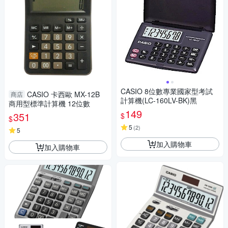
CASIO 8位數專業國家型考試
CASIO 卡西歐 MX-12B
商店
計算機(LC-160LV-BK)黑
商用型標準計算機 12位數
149
351
$
$
5
(
2
)
5
加入購物車
加入購物車