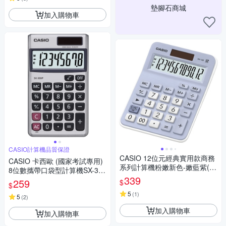
墊腳石商城
加入購物車
CASIO計算機品質保證
CASIO 12位元經典實用款商務
CASIO 卡西歐 (國家考試專用)
系列計算機粉嫩新色-嫩藍紫(M
8位數攜帶口袋型計算機SX-300
X-12B-LB)
339
P
259
$
$
5
(
1
)
5
(
2
)
加入購物車
加入購物車