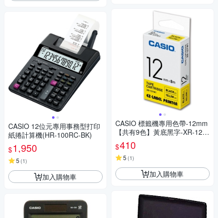
CASIO 標籤機專用色帶-12mm
CASIO 12位元專用事務型打印
【共有9色】黃底黑字-XR-12Y
紙捲計算機(HR-100RC-BK)
W1
410
1,950
$
$
5
(
1
)
5
(
1
)
加入購物車
加入購物車