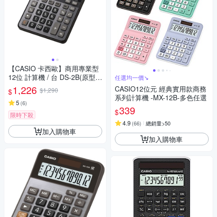
【CASIO 卡西歐】商用專業型
12位 計算機 / 台 DS-2B(原型號
任選均一價↘︎
DS-2TS)
1,226
CASIO12位元 經典實用款商務
$1,290
$
系列計算機 -MX-12B-多色任選
5
(
6
)
339
$
限時下殺
4.9
(
66
)
總銷量>50
加入購物車
加入購物車