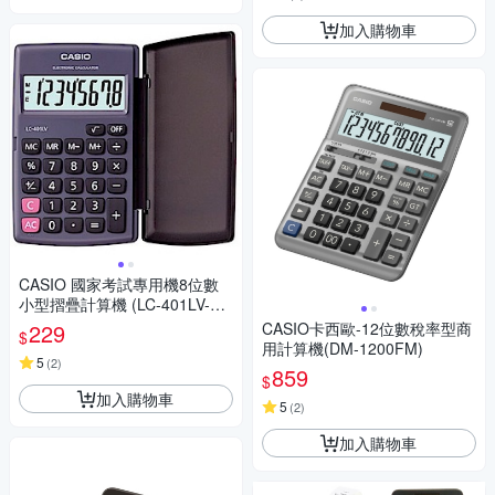
加入購物車
CASIO 國家考試專用機8位數
小型摺疊計算機 (LC-401LV-B
K)
229
CASIO卡西歐-12位數稅率型商
$
用計算機(DM-1200FM)
5
(
2
)
859
$
加入購物車
5
(
2
)
加入購物車