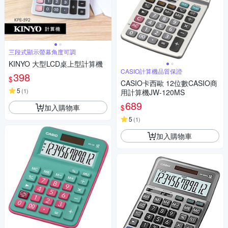
三段式顯示螢幕角度可調
KINYO 大型LCD桌上型計算機
CASIO計算機品質保證
398
$
CASIO卡西歐 12位數CASIO商
5
(
1
)
用計算機JW-120MS
689
加入購物車
$
5
(
1
)
加入購物車