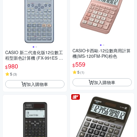
CASIO卡西歐-12位數商用計算
CASIO 新二代進化版12位數工
機(MS-120FM-PK)粉色
程型新色計算機 (FX-991ES PL
559
US-2-BU)藍色
980
$
$
5
(
1
)
5
(
3
)
加入購物車
加入購物車