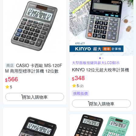
大型面板按鍵與超大LCD顯示
CASIO 卡西歐 MS-120F
商店
KINYO 12位元超大稅率計算機
M 商用型標準計算機 12位數
348
566
$
$
5
(
2
)
5
挑戰低價
加入購物車
加入購物車