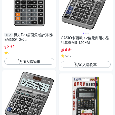
得力Deli霧面質感計算機/
商店
CASIO卡西歐 12位元商用小型
EM350/12位元
計算機MS-120FM
231
$
559
$
5
5
(
1
)
加入購物車
加入購物車