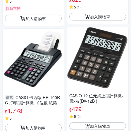
$
5
5
(
1
)
限時下殺
加入購物車
加入購物車
CASIO 12 位元桌上型計算機-
CASIO 卡西歐 HR-100R
商店
黑x灰(DX-12B )
C 打印型計算機 12位數 紙捲
479
1,778
$
$
5
(
2
)
5
加入購物車
加入購物車