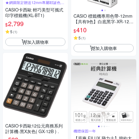
★網購限定贈送12mm專屬耶誕色帶
乙捲★
CASIO卡西歐 輕巧美型可攜式
印字標籤機(KL-BT1)
CASIO 標籤機專用色帶-12mm
【共有9色】白底黑字-XR-12W
2,799
$
E1
410
$
5
(
1
)
5
(
1
)
加入購物車
加入購物車
CASIO卡西歐12位元商務系列
計算機-黑X灰色( GX-12B ) .
機體保固一年
【原廠 FILUX 飛力士】簡約太