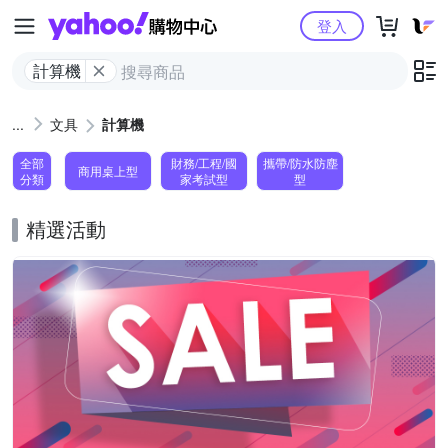
Yahoo購物中心
登入
計算機
文具
計算機
全部
財務/工程/國
攜帶/防水防塵
商用桌上型
分類
家考試型
型
精選活動