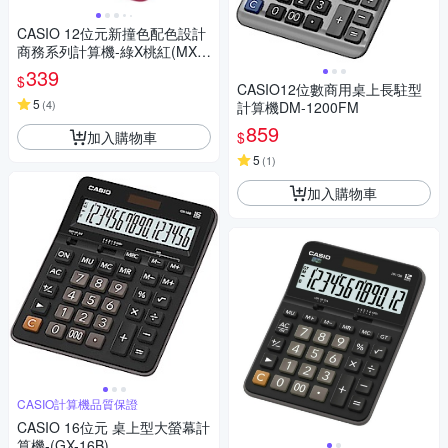
CASIO 12位元新撞色配色設計
商務系列計算機-綠X桃紅(MX-1
2B-GNR)
339
$
CASIO12位數商用桌上長駐型
5
(
4
)
計算機DM-1200FM
859
加入購物車
$
5
(
1
)
加入購物車
CASIO計算機品質保證
CASIO 16位元 桌上型大螢幕計
算機-(GX-16B)