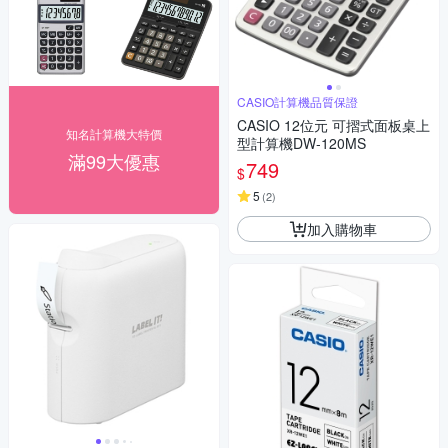
CASIO計算機品質保證
CASIO 12位元 可摺式面板桌上
知名計算機大特價
型計算機DW-120MS
滿99大優惠
749
$
5
(
2
)
加入購物車