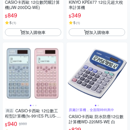
CASIO卡西歐 12位數閃耀計算
KINYO KPE677 12位元超大稅
機(JW-200DQ-WE)
率計算機
849
349
$
$
5
5
(
1
)
(
1
)
加入購物車
加入購物車
原廠計算機，全面限時特惠中
CASIO卡西歐 12位數工
商店
程型計算機(fx-991ES PLUS-2)
CASIO卡西歐 防水防塵12位數
-藍/藕粉
計算機WD-220MS-WE 白
940
$980
$
829