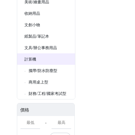
美術/繪畫用品
收納用品
文創小物
紙製品/筆記本
文具/辦公事務用品
計算機
攜帶/防水防塵型
商用桌上型
財務/工程/國家考試型
價格
-