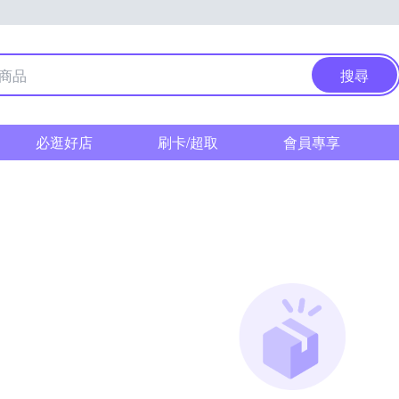
搜尋
必逛好店
刷卡/超取
會員專享