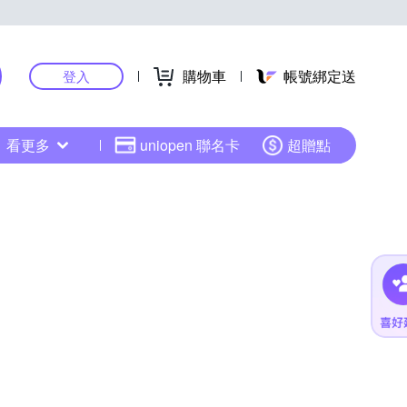
購物車
帳號綁定送
登入
看更多
uniopen 聯名卡
超贈點