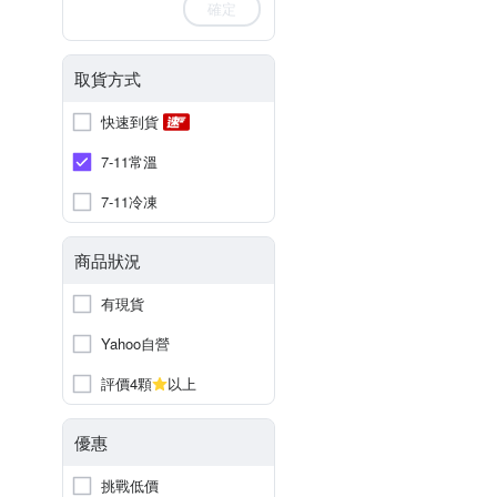
確定
取貨方式
快速到貨
7-11常溫
7-11冷凍
商品狀況
有現貨
Yahoo自營
評價4顆
以上
優惠
挑戰低價