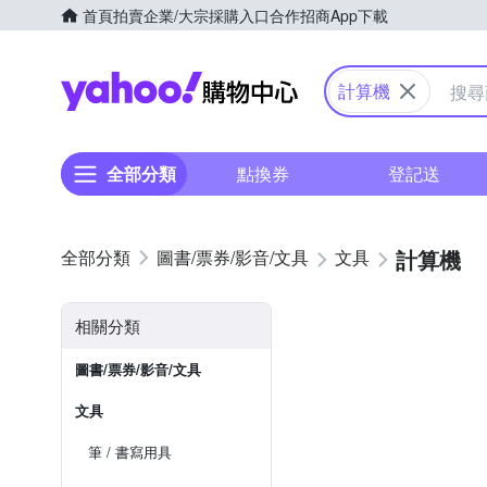
首頁
拍賣
企業/大宗採購入口
合作招商
App下載
Yahoo購物中心
計算機
全部分類
點換券
登記送
計算機
圖書/票券/影音/文具
文具
相關分類
圖書/票券/影音/文具
文具
筆 / 書寫用具