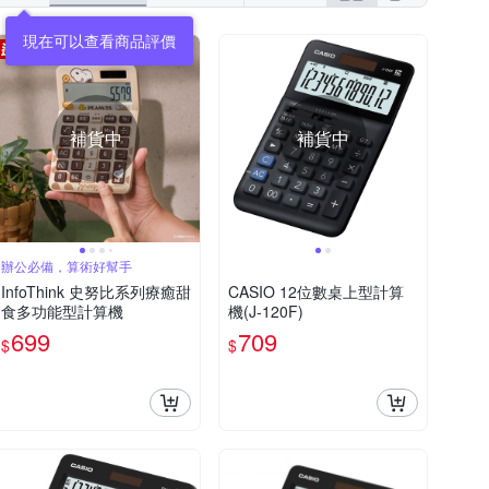
補貨中
補貨中
辦公必備，算術好幫手
InfoThink 史努比系列療癒甜
CASIO 12位數桌上型計算
食多功能型計算機
機(J-120F)
699
709
$
$