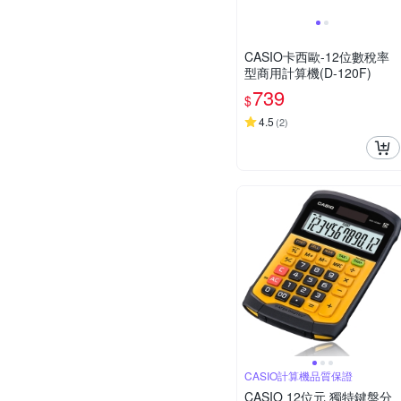
CASIO卡西歐-12位數稅率
型商用計算機(D-120F)
739
$
4.5
(
2
)
CASIO計算機品質保證
CASIO 12位元 獨特鍵盤分