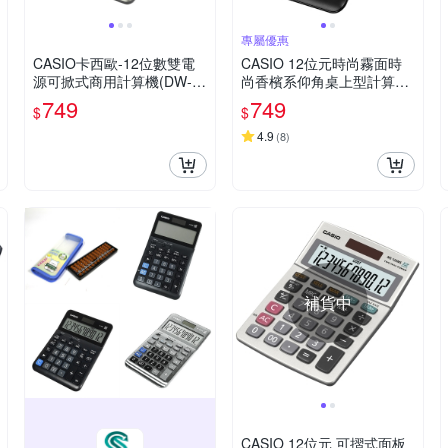
專屬優惠
CASIO卡西歐-12位數雙電
CASIO 12位元時尚霧面時
源可掀式商用計算機(DW-1
尚香檳系仰角桌上型計算機
20MS)
(JW-200SC系列)-共7色
749
749
$
$
4.9
(
8
)
補貨中
CASIO 12位元 可摺式面板