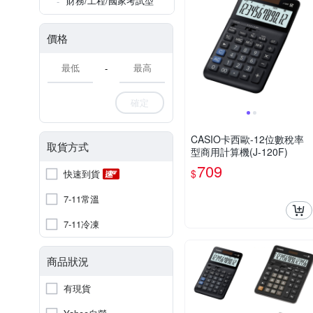
財務/工程/國家考試型
價格
-
確定
CASIO卡西歐-12位數稅率
取貨方式
型商用計算機(J-120F)
709
$
快速到貨
7-11常溫
7-11冷凍
商品狀況
有現貨