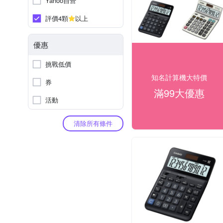
Yahoo自營
評價4顆
以上
優惠
挑戰低價
知名計算機大特價
券
滿99大優惠
活動
清除所有條件