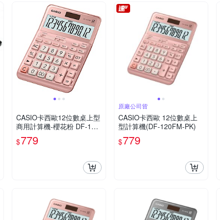
原廠公司貨
CASIO卡西歐12位數桌上型
CASIO卡西歐 12位數桌上
商用計算機-櫻花粉 DF-120
型計算機(DF-120FM-PK)
FM-PK
779
779
$
$