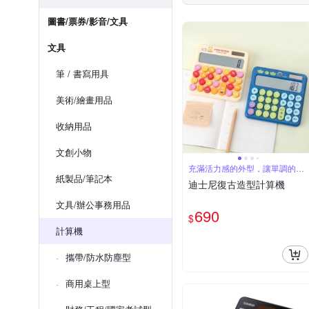
圖書/票券/影音/文具
文具
筆 / 書寫用具
美術/繪畫用品
收納用品
文創小物
充滿活力感的外型，讓單調的計
算機有了色彩
紙製品/筆記本
迪士尼復古造型計算機
文具/辦公事務用品
690
$
計算機
攜帶/防水防塵型
商用桌上型