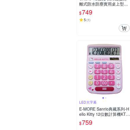
離式防水防塵實用桌上型計
算機WM-320MT-大黃蜂潮
749
$
流配
5
(
1
)
LED大字幕
E-MORE Sanrio典藏系列-H
ello Kitty 12位數計算機KT-9
00
759
$