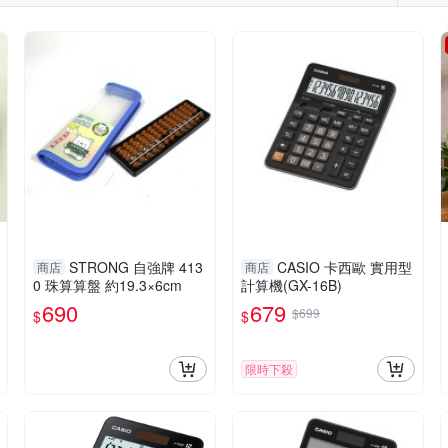
STRONG 自強牌 413
CASIO 卡西歐 實用型
商店
商店
0 珠算算盤 約19.3×6cm
計算機(GX-16B)
690
679
$699
$
$
限時下殺