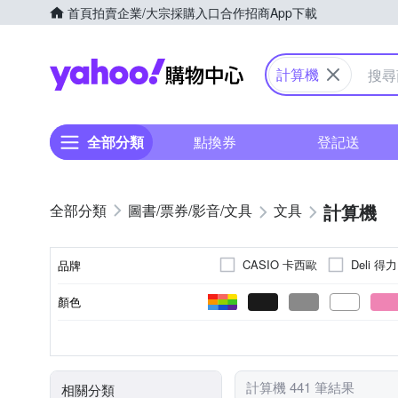
首頁
拍賣
企業/大宗採購入口
合作招商
App下載
Yahoo購物中心
計算機
全部分類
點換券
登記送
計算機
圖書/票券/影音/文具
文具
CASIO 卡西歐
Deli 得力
品牌
顏色
品牌名稱
計算機
訂書機
卡通
類別
計算機 441 筆結果
相關分類