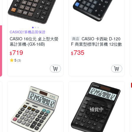
CASIO計算機品質保證
CASIO 16位元 桌上型大螢
CASIO 卡西歐 D-120
商店
幕計算機-(GX-16B)
F 商業型標準計算機 12位數
719
735
$
$
5
(
3
)
補貨中