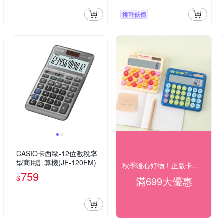
挑戰低價
CASIO卡西歐-12位數稅率
型商用計算機(JF-120FM)
秋季暖心好物！正版卡通療癒夯貨89折起
759
$
滿699大優惠