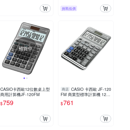
挑戰低價
補貨中
CASIO卡西歐12位數桌上型
CASIO 卡西歐 JF-120
商店
商用計算機JF-120FM
FM 商業型標準計算機 12位
數
759
761
$
$