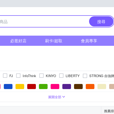
搜尋
必逛好店
刷卡/超取
會員專享
STRONG 自強
FJ
InfoThink
KINYO
LIBERTY
商品
筆
展開全部
推薦排