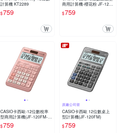
計算機 KT2289
商用計算機-櫻花粉 JF-120
FM-PK
759
759
$
$
原廠公司貨
CASIO卡西歐-12位數稅率
CASIO卡西歐 12位數桌上
型商用計算機(JF-120FM-P
型計算機(JF-120FM)
K)粉色
759
759
$
$