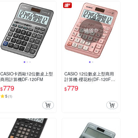
補貨中
CASIO卡西歐12位數桌上型
CASIO 12位數桌上型商用
商用計算機DF-120FM
計算機-櫻花粉(DF-120FM-
PK)
779
779
$
$
5
(
1
)