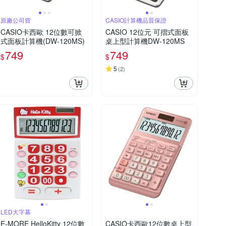
原廠公司貨
CASIO計算機品質保證
CASIO卡西歐 12位數可掀
CASIO 12位元 可摺式面板
式面板計算機(DW-120MS)
桌上型計算機DW-120MS
749
749
$
$
5
(
2
)
LED大字幕
E-MORE HelloKitty 12位數
CASIO卡西歐12位數桌上型