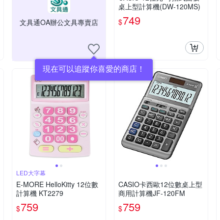
桌上型計算機(DW-120MS)
749
$
文具通OA辦公文具專賣店
現在可以追蹤你喜愛的商店！
LED大字幕
E-MORE HelloKitty 12位數
CASIO卡西歐12位數桌上型
計算機 KT2279
商用計算機JF-120FM
759
759
$
$