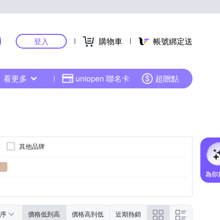
購物車
帳號綁定送
登入
看更多
uniopen 聯名卡
超贈點
牌
其他品牌
序
價格低到高
價格高到低
近期熱銷