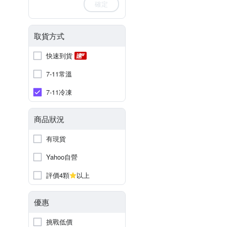
確定
取貨方式
快速到貨
7-11常溫
7-11冷凍
商品狀況
有現貨
Yahoo自營
評價4顆
以上
優惠
挑戰低價