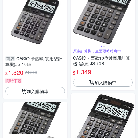
原廠計算機，全面限時特惠中
CASIO卡西歐10位數商用計算
CASIO 卡西歐 實用型計
商店
機-黑/灰 JS-10B
算機(JS-10B)
1,349
1,320
$
$1,360
$
限時下殺
加入購物車
加入購物車