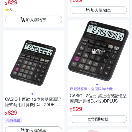
$
829
$
加入購物車
5
(
3
)
加入購物車
補貨中
原廠計算機，全面限時特惠中
CASIO 12位元 桌上檢視記憶型
CASIO卡西歐-12位數雙電源記
商用計算機DJ-120DPLUS
憶式商用計算機(DJ-120DPLU
829
$
S)
829
$
貨到通知我
挑戰低價
加入購物車