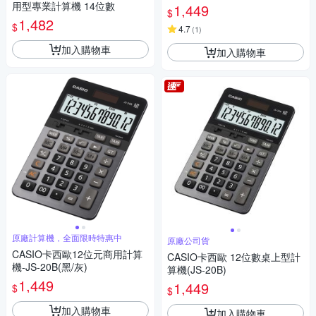
用型專業計算機 14位數
1,449
$
1,482
$
4.7
(
1
)
加入購物車
加入購物車
原廠計算機，全面限時特惠中
原廠公司貨
CASIO卡西歐12位元商用計算
CASIO卡西歐 12位數桌上型計
機-JS-20B(黑/灰)
算機(JS-20B)
1,449
1,449
$
$
加入購物車
加入購物車