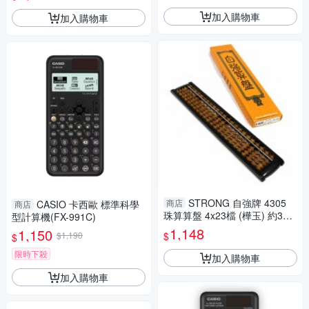
加入購物車
加入購物車
STRONG 自強牌 4305
商店
CASIO 卡西歐 標準科學
商店
珠算算盤 4x23檔 (樺玉) 約34.6
型計算機(FX-991C)
x6.3cm
1,148
1,150
$
$1,190
$
限時下殺
加入購物車
加入購物車