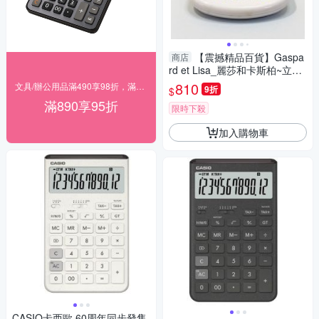
【震撼精品百貨】Gaspa
商店
rd et Lisa_麗莎和卡斯柏~立體
計算機-白造型#06081
810
文具/辦公用品滿490享98折，滿890享95折
9折
$
滿890享95折
限時下殺
加入購物車
CASIO卡西歐 60周年同步發售