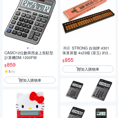
STRONG 自強牌 4301
商店
CASIO12位數商用桌上長駐型
珠算算盤 4x23檔 (茶玉) 約33.7
計算機DM-1200FM
x6.4cm
855
$
859
$
加入購物車
5
(
1
)
加入購物車