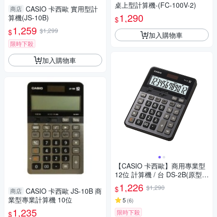
桌上型計算機-(FC-100V-2)
CASIO 卡西歐 實用型計
商店
1,290
算機(JS-10B)
$
1,259
$1,299
$
加入購物車
限時下殺
加入購物車
【CASIO 卡西歐】商用專業型
12位 計算機 / 台 DS-2B(原型號
DS-2TS)
1,226
$1,290
$
CASIO 卡西歐 JS-10B 商
商店
業型專業計算機 10位
5
(
6
)
1,235
限時下殺
$