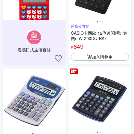
原廠公司貨
CASIO卡西歐 12位數閃耀計算
機(JW-200DQ-BK)
849
$
震撼日式生活百貨
加入購物車