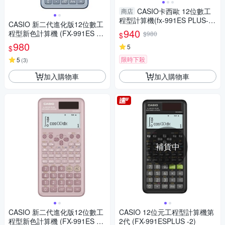
CASIO卡西歐 12位數工
商店
程型計算機(fx-991ES PLUS-2)
CASIO 新二代進化版12位數工
-藍/藕粉
940
程型新色計算機 (FX-991ES PL
$980
$
US-2-BU)藍色
980
5
$
限時下殺
5
(
3
)
加入購物車
加入購物車
補貨中
CASIO 新二代進化版12位數工
CASIO 12位元工程型計算機第
程型新色計算機 (FX-991ES PL
2代 (FX-991ESPLUS -2)