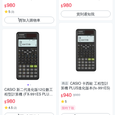
US-2-PK)莫蘭迪藕粉紅色
980
980
$
$
5
(
3
)
貨到通知我
加入購物車
CASIO 卡西歐 工程型計
商店
算機 PLUS進化版本(fx-991ES)
CASIO 新二代進化版12位數工
940
程型計算機 (FX-991ES PLUS-
$980
$
2)
980
$
5
4.5
(
2
)
限時下殺