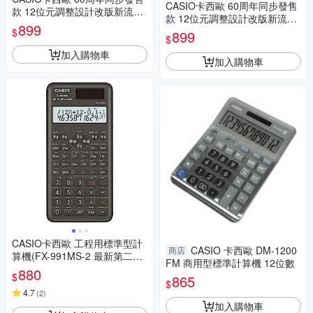
CASIO卡西歐 60周年同步發售
款 12位元調整設計改版新流線
款 12位元調整設計改版新流線
桌上型計算機-白(JT-200T-WE)
899
桌上型計算機-黑(JT-200T-BK)
$
899
$
加入購物車
加入購物車
CASIO卡西歐 工程用標準型計
CASIO 卡西歐 DM-1200
商店
算機(FX-991MS-2 最新第二代
FM 商用型標準計算機 12位數
保固24個月)
880
$
865
$
4.7
(
2
)
加入購物車