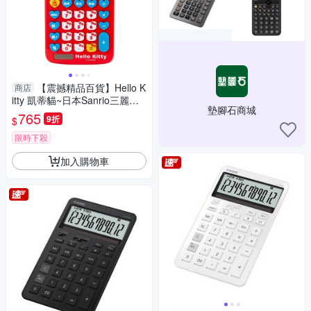
【震撼精品百貨】Hello K
商店
itty 凱蒂貓~日本Sanrio三麗鷗
墊腳石商城
Kitty 造型太陽能12位元計算機
765
9折
$
(紅大臉款)*63387
限時下殺
加入購物車