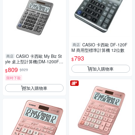
CASIO 卡西歐 DF-120F
商店
M 商用型標準計算機 12位數
CASIO 卡西歐 My Biz St
商店
793
$
yle 桌上型計算機(DM-1200F
M)
809
加入購物車
$829
$
限時下殺
加入購物車