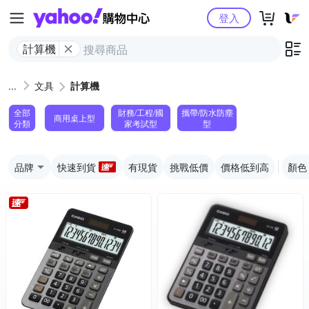
Yahoo購物中心
登入
計算機
文具
計算機
全部
財務/工程/國
攜帶/防水防塵
商用桌上型
分類
家考試型
型
品牌
快速到貨
有現貨
挑戰低價
價格低到高
顏色