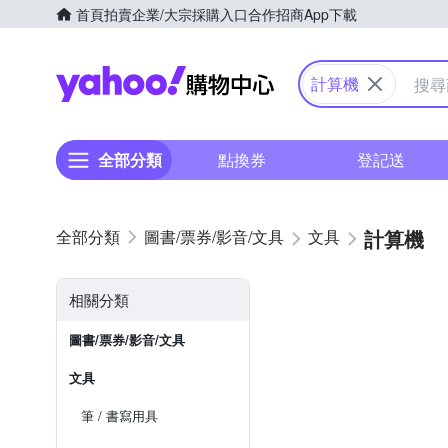
首頁
拍賣
企業/大宗採購入口
合作招商
App下載
Yahoo購物中心
計算機
全部分類
點換券
登記送
計算機
圖書/票券/影音/文具
文具
相關分類
圖書/票券/影音/文具
文具
筆 / 書寫用具