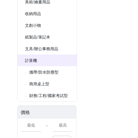
美術/繪畫用品
收納用品
文創小物
紙製品/筆記本
文具/辦公事務用品
計算機
攜帶/防水防塵型
商用桌上型
財務/工程/國家考試型
價格
-