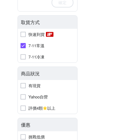
確定
取貨方式
快速到貨
7-11常溫
7-11冷凍
商品狀況
有現貨
Yahoo自營
評價4顆
以上
優惠
挑戰低價