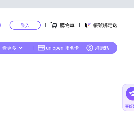
購物車
帳號綁定送
登入
看更多
uniopen 聯名卡
超贈點