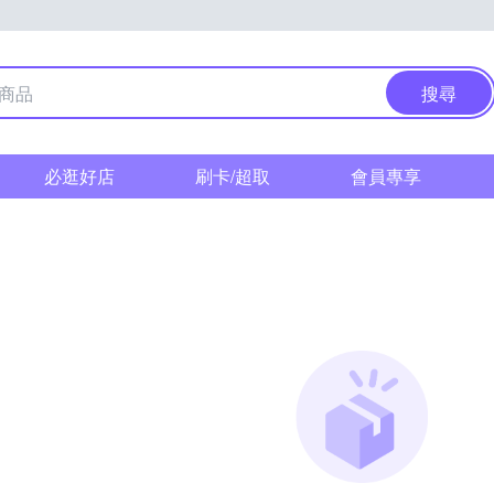
搜尋
必逛好店
刷卡/超取
會員專享