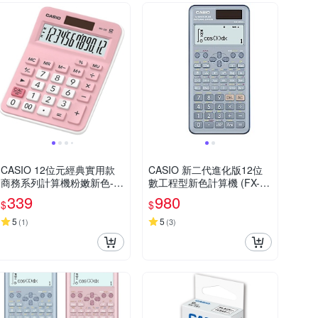
CASIO 12位元經典實用款
CASIO 新二代進化版12位
商務系列計算機粉嫩新色-寶
數工程型新色計算機 (FX-99
寶粉(MX-12B-PK)
1ES PLUS-2-BU)藍色
339
980
$
$
5
5
(
1
)
(
3
)