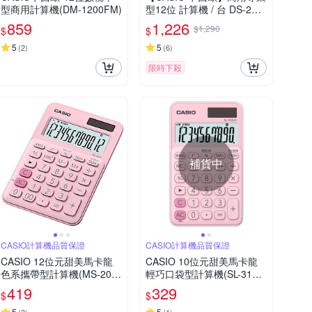
型商用計算機(DM-1200FM)
型12位 計算機 / 台 DS-2B
(原型號 DS-2TS)
859
1,226
$1,290
$
$
5
5
(
2
)
(
6
)
限時下殺
補貨中
CASIO計算機品質保證
CASIO計算機品質保證
CASIO 12位元甜美馬卡龍
CASIO 10位元甜美馬卡龍
色系攜帶型計算機(MS-20U
輕巧口袋型計算機(SL-310U
C-PK)草莓粉
C-PK )-草莓粉
419
329
$
$
5
5