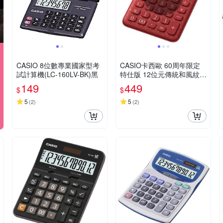
CASIO 8位數專業國家型考
CASIO卡西歐 60周年限定
試計算機(LC-160LV-BK)黑
特仕版 12位元傳統和風紋樣
桌上型計算機-麻葉紅(MS-2
149
449
$
$
0UC-JRD)
5
5
(
2
)
(
2
)