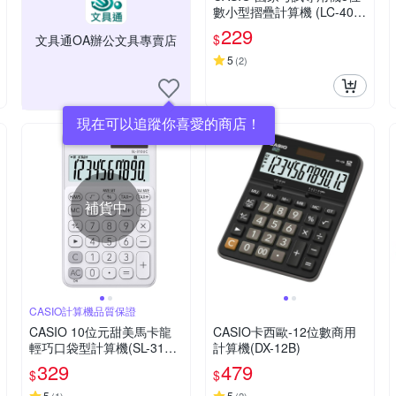
數小型摺疊計算機 (LC-401L
V-BK)
229
$
文具通OA辦公文具專賣店
5
(
2
)
現在可以追蹤你喜愛的商店！
補貨中
CASIO計算機品質保證
CASIO 10位元甜美馬卡龍
CASIO卡西歐-12位數商用
輕巧口袋型計算機(SL-310U
計算機(DX-12B)
C-WE)-牛奶白
329
479
$
$
5
5