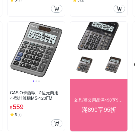
(
1
)
(
2
)
CASIO卡西歐 12位元商用
小型計算機MS-120FM
文具/辦公用品滿490享98折，滿890享95折
559
$
滿890享95折
5
(
1
)