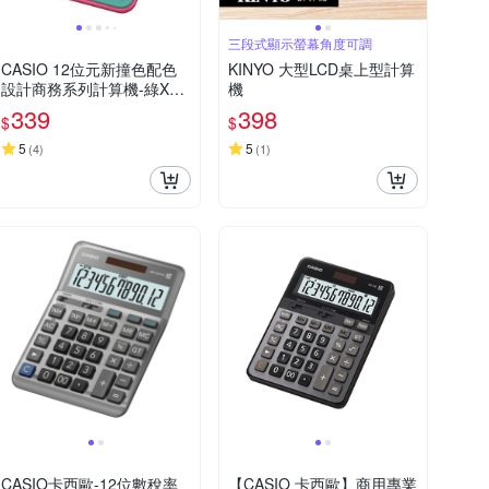
三段式顯示螢幕角度可調
CASIO 12位元新撞色配色
KINYO 大型LCD桌上型計算
設計商務系列計算機-綠X桃
機
紅(MX-12B-GNR)
339
398
$
$
5
5
(
4
)
(
1
)
CASIO卡西歐-12位數稅率
【CASIO 卡西歐】商用專業