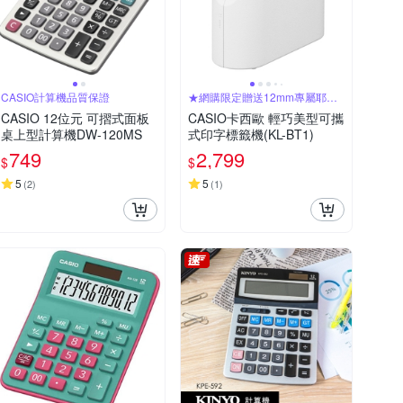
CASIO計算機品質保證
★網購限定贈送12mm專屬耶誕
色帶乙捲★
CASIO 12位元 可摺式面板
CASIO卡西歐 輕巧美型可攜
桌上型計算機DW-120MS
式印字標籤機(KL-BT1)
749
2,799
$
$
5
5
(
2
)
(
1
)