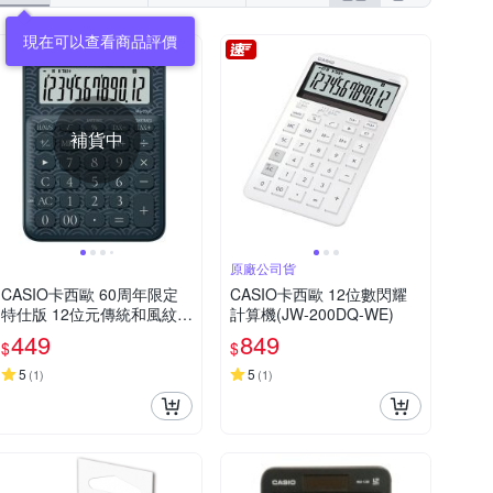
補貨中
原廠公司貨
CASIO卡西歐 60周年限定
CASIO卡西歐 12位數閃耀
特仕版 12位元傳統和風紋樣
計算機(JW-200DQ-WE)
桌上型計算機-海波藍(MS-2
449
849
$
$
0UC-JBU)
5
5
(
1
)
(
1
)