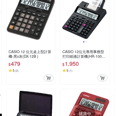
CASIO 12 位元桌上型計算
CASIO 12位元專用事務型
機-黑x灰(DX-12B )
打印紙捲計算機(HR-100RC
-BK)
479
1,950
$
$
5
5
(
2
)
(
1
)
補貨中