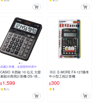
(
3
)
(
1
)
原廠計算機，全面限時特惠中
CASIO 卡西歐 10 位元 大螢
E-MORE FX-127國考
商店
幕顯示商用計算機-DS-1B
中小型工程計算機
(黑/灰)
1,599
300
$
$
5
5
(
1
)