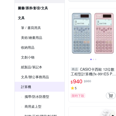
圖書/票券/影音/文具
文具
筆 / 書寫用具
美術/繪畫用品
收納用品
文創小物
紙製品/筆記本
CASIO卡西歐 12位數
商店
工程型計算機(fx-991ES PL
文具/辦公事務用品
US-2)-藍/藕粉
940
$980
$
計算機
5
限時下殺
攜帶/防水防塵型
商用桌上型