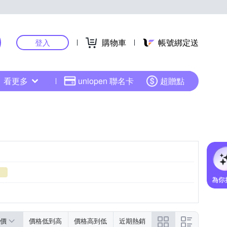
購物車
帳號綁定送
登入
看更多
uniopen 聯名卡
超贈點
價
價格低到高
價格高到低
近期熱銷