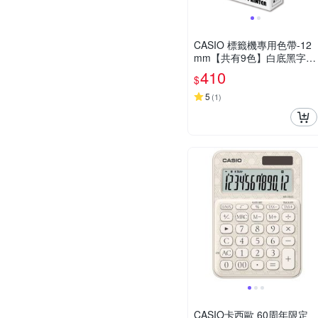
CASIO 標籤機專用色帶-12
mm【共有9色】白底黑字-X
R-12WE1
410
$
5
(
1
)
CASIO卡西歐 60周年限定