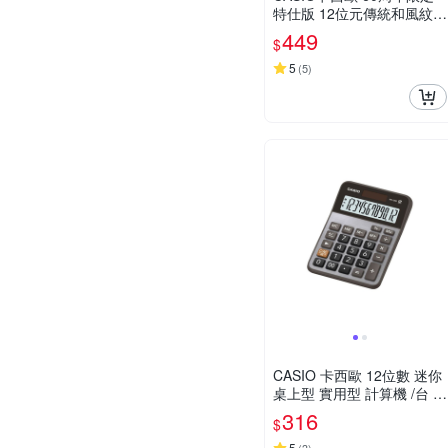
特仕版 12位元傳統和風紋樣
桌上型計算機-竹編白(MS-2
449
$
0UC-JWE)
5
(
5
)
CASIO 卡西歐 12位數 迷你
桌上型 實用型 計算機 /台 M
X-12B
316
$
5