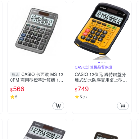
CASIO計算機品質保證
CASIO 卡西歐 MS-12
CASIO 12位元 獨特鍵盤分
商店
0FM 商用型標準計算機 12
離式防水防塵實用桌上型計
位數
算機WM-320MT-大黃蜂潮
566
749
$
$
流配
5
5
(
1
)