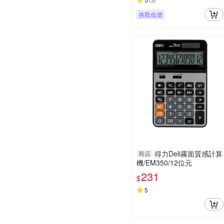
(
3
)
挑戰低價
得力Deli霧面質感計算
商店
機/EM350/12位元
231
$
5