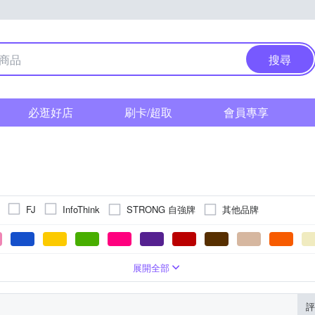
搜尋
必逛好店
刷卡/超取
會員專享
STRONG 自強牌
其他品牌
FJ
InfoThink
商品
筆
展開全部
評