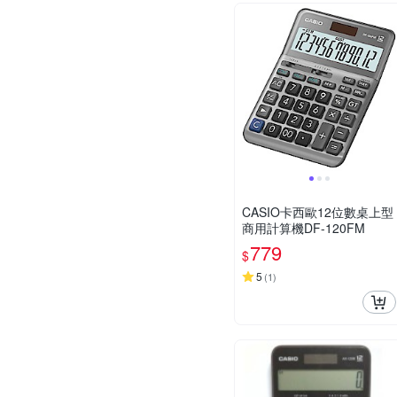
CASIO卡西歐12位數桌上型
商用計算機DF-120FM
779
$
5
(
1
)