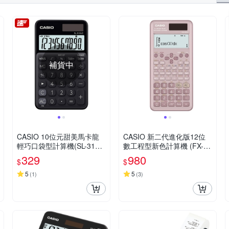
補貨中
CASIO 10位元甜美馬卡龍
CASIO 新二代進化版12位
輕巧口袋型計算機(SL-310U
數工程型新色計算機 (FX-99
C-BK)-黑色
1ES PLUS-2-PK)莫蘭迪藕
329
980
$
$
粉紅色
5
5
(
1
)
(
3
)