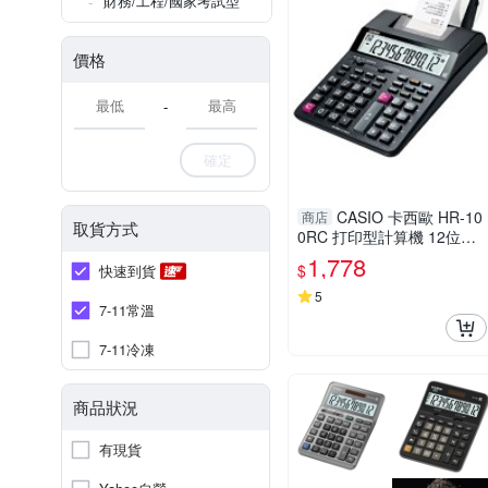
財務/工程/國家考試型
價格
-
確定
CASIO 卡西歐 HR-10
商店
取貨方式
0RC 打印型計算機 12位數
紙捲
1,778
$
快速到貨
5
7-11常溫
7-11冷凍
商品狀況
有現貨