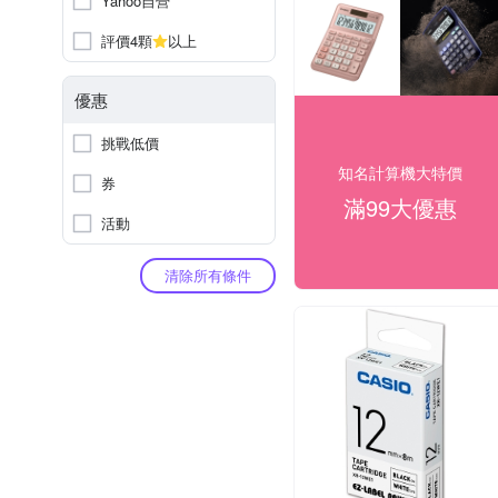
Yahoo自營
評價4顆
以上
優惠
挑戰低價
知名計算機大特價
券
滿99大優惠
活動
清除所有條件