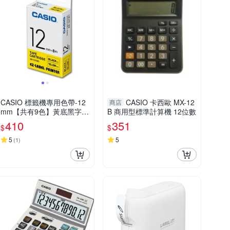
CASIO 標籤機專用色帶-12
CASIO 卡西歐 MX-12
商店
mm【共有9色】黃底黑字-X
B 商用型標準計算機 12位數
R-12YW1
410
351
$
$
5
5
(
1
)