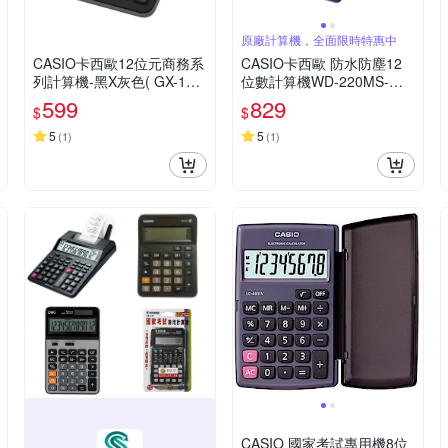
原廠計算機，全面限時特惠中
CASIO卡西歐12位元商務系
CASIO卡西歐 防水防塵12
列計算機-黑X灰色( GX-12B
位數計算機WD-220MS-WE
) .
白
599
829
$
$
5
5
(
1
)
(
1
)
CASIO 國家考試專用機8位