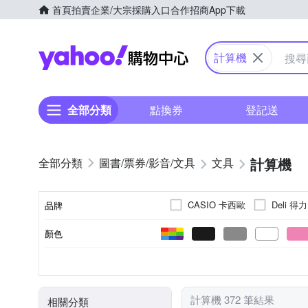
首頁
拍賣
企業/大宗採購入口
合作招商
App下載
Yahoo購物中心
計算機
全部分類
點換券
登記送
計算機
圖書/票券/影音/文具
文具
CASIO 卡西歐
Deli 得力
品牌
顏色
品牌名稱
計算機
訂書機
卡通
類別
計算機 372 筆結果
相關分類