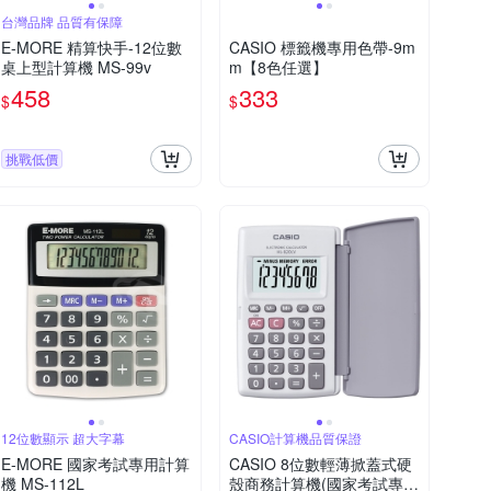
台灣品牌 品質有保障
E-MORE 精算快手-12位數
CASIO 標籤機專用色帶-9m
桌上型計算機 MS-99v
m【8色任選】
458
333
$
$
挑戰低價
12位數顯示 超大字幕
CASIO計算機品質保證
E-MORE 國家考試專用計算
CASIO 8位數輕薄掀蓋式硬
機 MS-112L
殼商務計算機(國家考試專用