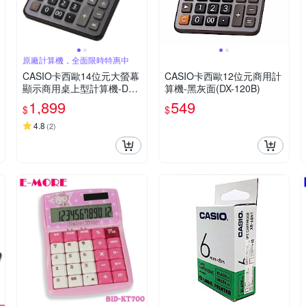
原廠計算機，全面限時特惠中
CASIO卡西歐14位元大螢幕
CASIO卡西歐12位元商用計
顯示商用桌上型計算機-DS-
算機-黑灰面(DX-120B)
3B(黑/灰)
1,899
549
$
$
4.8
(
2
)