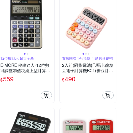
12位數顯示 超大字幕
質感圓潤小巧流線 可愛圓形鍵帽
E-MORE 稅率達人-12位數
2入組(附贈電池)FJ馬卡龍糖
可調整加值稅桌上型計算機
豆電子計算機BC1(糖豆計算
JS-2TV+
機 復古鍵盤 大按鍵 大螢幕
559
490
$
$
多巴胺色 辦公用品)