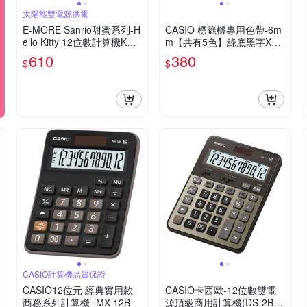
太陽能雙電源供電
E-MORE Sanrio甜蜜系列-H
CASIO 標籤機專用色帶-6m
ello Kitty 12位數計算機KT7
m【共有5色】綠底黑字XR-
00
6GN1
610
380
$
$
CASIO計算機品質保證
CASIO12位元 經典實用款
CASIO卡西歐-12位數雙電
商務系列計算機 -MX-12B
源頂級商用計算機(DS-2B-G