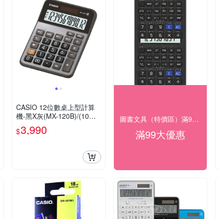
CASIO 12位數桌上型計算
機-黑X灰(MX-120B)/(10入
圖書文具（特價區）滿99出貨
組)
3,990
$
滿99大優惠