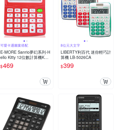
可愛卡通圖案搭配
8位元大文字
E-MORE Sanrio夢幻系列-H
LIBERTY利百代 迷你輕巧計
ello Kitty 12位數計算機KT3
算機 LB-5026CA
00
469
399
$
$