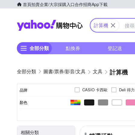
首頁
拍賣
企業/大宗採購入口
合作招商
App下載
Yahoo購物中心
計算機
全部分類
點換券
登記送
計算機
圖書/票券/影音/文具
文具
CASIO 卡西歐
Deli 得力
品牌
顏色
品牌名稱
計算機
訂書機
卡通
類別
相關分類