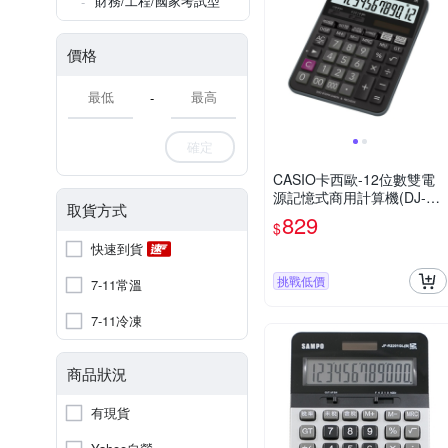
財務/工程/國家考試型
價格
-
確定
CASIO卡西歐-12位數雙電
源記憶式商用計算機(DJ-12
取貨方式
0DPLUS)
829
$
快速到貨
挑戰低價
7-11常溫
7-11冷凍
商品狀況
有現貨