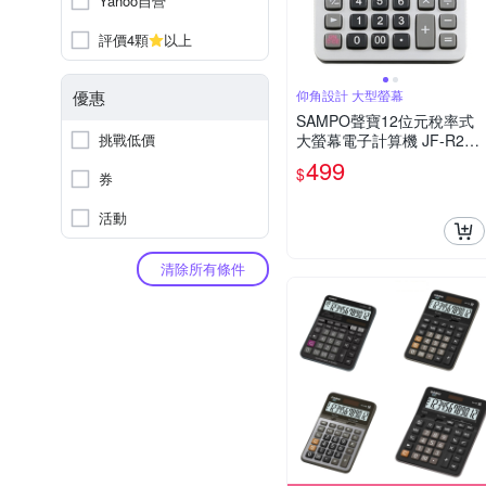
Yahoo自營
評價4顆
以上
優惠
仰角設計 大型螢幕
SAMPO聲寶12位元稅率式
挑戰低價
大螢幕電子計算機 JF-R220
1GL
499
$
券
活動
清除所有條件