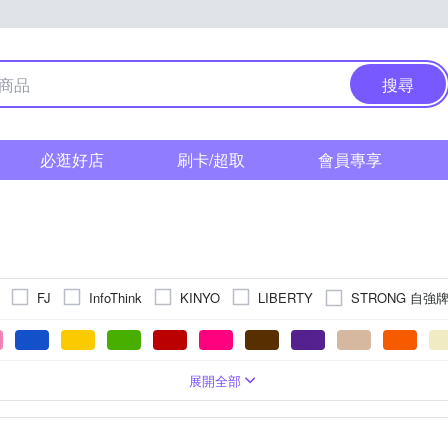
搜尋
必逛好店
刷卡/超取
會員專享
STRONG 自強
FJ
InfoThink
KINYO
LIBERTY
商品
筆
展開全部