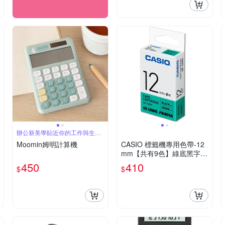
辦公新美學貼近你的工作與生活
日常
Moomin姆明計算機
CASIO 標籤機專用色帶-12
mm【共有9色】綠底黑字-X
R-12GN1
450
410
$
$