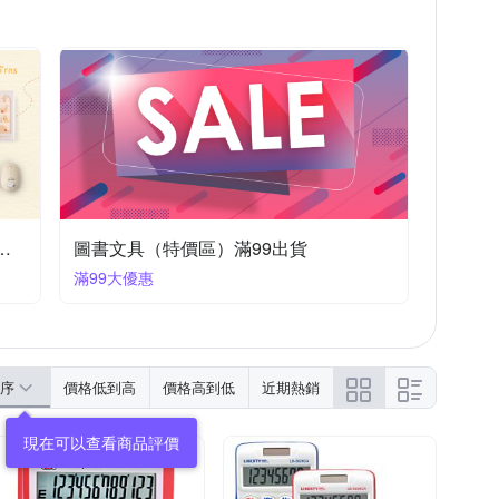
正版卡通療癒夯貨89折起
圖書文具（特價區）滿99出貨
滿99大優惠
序
價格低到高
價格高到低
近期熱銷