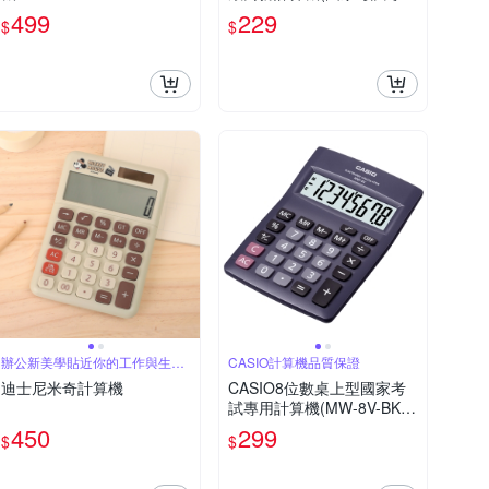
機種)
499
229
$
$
辦公新美學貼近你的工作與生活
CASIO計算機品質保證
日常
迪士尼米奇計算機
CASIO8位數桌上型國家考
試專用計算機(MW-8V-BK)
黑
450
299
$
$