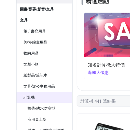
精選活動
圖書/票券/影音/文具
文具
筆 / 書寫用具
美術/繪畫用品
收納用品
文創小物
知名計算機大特價
滿99大優惠
紙製品/筆記本
文具/辦公事務用品
計算機
計算機 441 筆結果
攜帶/防水防塵型
商用桌上型