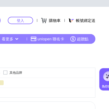
購物車
帳號綁定送
登入
看更多
uniopen 聯名卡
超贈點
牌
其他品牌