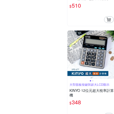
R-24WE1)
510
$
大型面板按鍵與超大LCD顯示
KINYO 12位元超大稅率計算
機
348
$