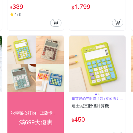
D)金色
339
1,799
$
$
4
(
1
)
超可愛的三眼怪主題x充盈活力感
的明亮外型
迪士尼三眼怪計算機
秋季暖心好物！正版卡通療癒夯貨89折起
450
$
滿699大優惠