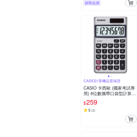
挑戰低價
CASIO計算機品質保證
CASIO 卡西歐 (國家考試專
用) 8位數攜帶口袋型計算機
SX-300P
259
$
5
(
2
)