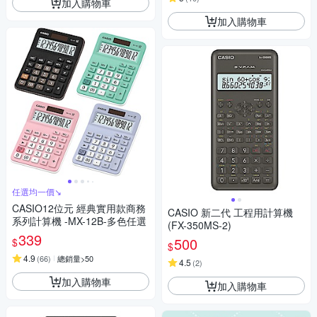
加入購物車
加入購物車
任選均一價↘︎
CASIO12位元 經典實用款商務
CASIO 新二代 工程用計算機
系列計算機 -MX-12B-多色任選
(FX-350MS-2)
339
500
$
$
4.9
(
66
)
總銷量>50
4.5
(
2
)
加入購物車
加入購物車