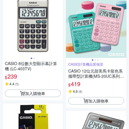
CASIO 8位數大型顯示幕計算
CASIO計算機品質保證
機 (LC-403TV)
CASIO 12位元甜美馬卡龍色系
239
攜帶型計算機(MS-20UC系列)
$
共10色
419
4.4
(
5
)
$
4.6
(
8
)
加入購物車
加入購物車