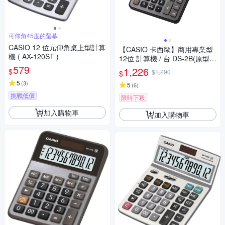
可仰角45度的螢幕
CASIO 12 位元仰角桌上型計算
【CASIO 卡西歐】商用專業型
機 ( AX-120ST )
12位 計算機 / 台 DS-2B(原型號
579
DS-2TS)
1,226
$
$1,290
$
5
(
3
)
5
(
6
)
挑戰低價
限時下殺
加入購物車
加入購物車