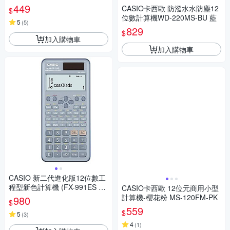
計算機-竹編白(MS-20UC-JW
449
CASIO卡西歐 防潑水水防塵12
$
E)
位數計算機WD-220MS-BU 藍
5
(
5
)
829
$
加入購物車
加入購物車
CASIO 新二代進化版12位數工
程型新色計算機 (FX-991ES PL
CASIO卡西歐 12位元商用小型
US-2-BU)藍色
計算機-櫻花粉 MS-120FM-PK
980
$
559
$
5
(
3
)
4
(
1
)