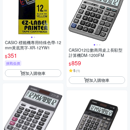
CASIO 標籤機專用特殊色帶-12
mm黃底黑字-XR-12YW1
CASIO12位數商用桌上長駐型
351
計算機DM-1200FM
$
859
挑戰低價
$
5
(
1
)
加入購物車
加入購物車