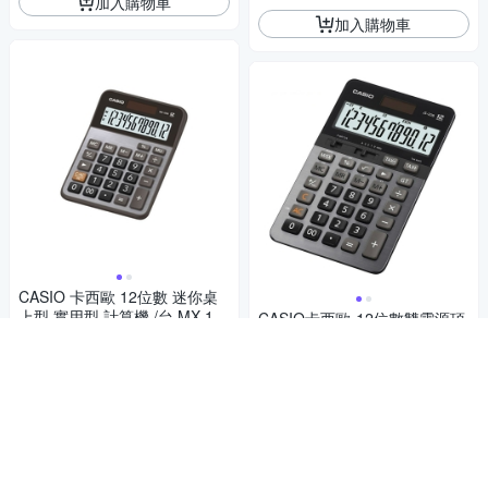
加入購物車
加入購物車
CASIO 卡西歐 12位數 迷你桌
上型 實用型 計算機 /台 MX-12
CASIO卡西歐-12位數雙電源頂
B
級商用計算機(JS-20B)
316
$
1,449
$
5
(
3
)
4.7
(
1
)
挑戰低價
加入購物車
加入購物車