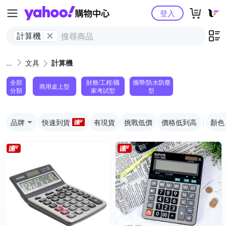
Yahoo購物中心
登入
計算機
文具
計算機
全部
財務/工程/國
攜帶/防水防塵
商用桌上型
分類
家考試型
型
品牌
快速到貨
有現貨
挑戰低價
價格低到高
顏色