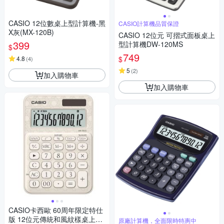
CASIO 12位數桌上型計算機-黑
CASIO計算機品質保證
X灰(MX-120B)
CASIO 12位元 可摺式面板桌上
399
型計算機DW-120MS
$
749
$
4.8
(
4
)
5
(
2
)
加入購物車
加入購物車
CASIO卡西歐 60周年限定特仕
版 12位元傳統和風紋樣桌上型
原廠計算機，全面限時特惠中