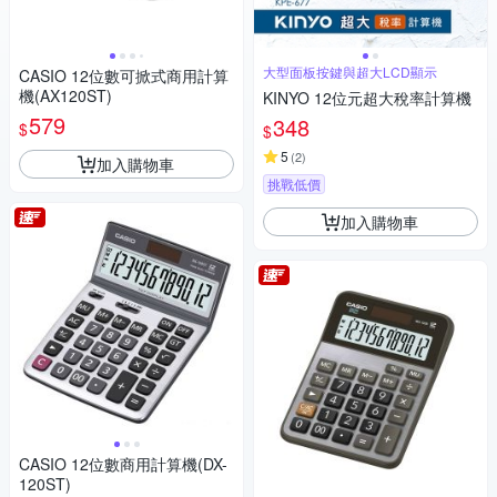
大型面板按鍵與超大LCD顯示
CASIO 12位數可掀式商用計算
機(AX120ST)
KINYO 12位元超大稅率計算機
579
348
$
$
5
(
2
)
加入購物車
挑戰低價
加入購物車
CASIO 12位數商用計算機(DX-
120ST)