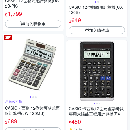
CASIO 12位數商用計算機(DS-
2B-PK)
CASIO 12位數商用計算機(GX-
1,799
120B)
$
649
$
加入購物車
加入購物車
原廠公司貨
CASIO卡西歐 12位數可掀式面
CASIO 卡西歐12位元國家考試
板計算機(JW-120MS)
專用太陽能工程用計算機(FX-8
2SOLARII)
689
450
$
$
5
(
10
)