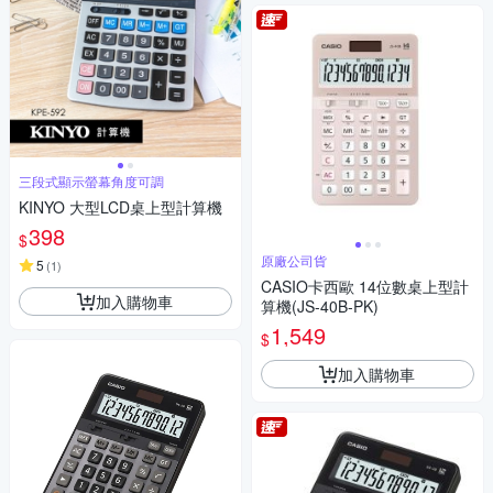
三段式顯示螢幕角度可調
KINYO 大型LCD桌上型計算機
398
$
原廠公司貨
5
(
1
)
CASIO卡西歐 14位數桌上型計
加入購物車
算機(JS-40B-PK)
1,549
$
加入購物車