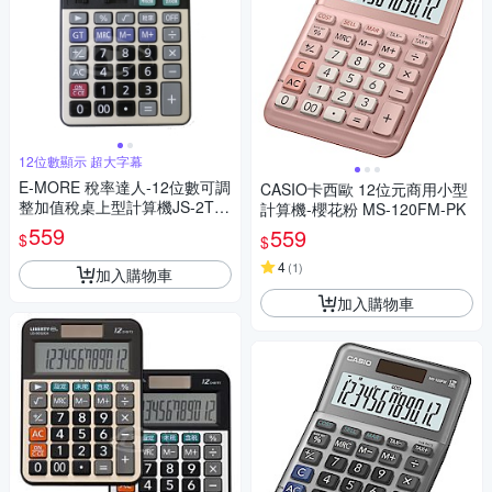
12位數顯示 超大字幕
E-MORE 稅率達人-12位數可調
CASIO卡西歐 12位元商用小型
整加值稅桌上型計算機JS-2TV
計算機-櫻花粉 MS-120FM-PK
+
559
559
$
$
4
(
1
)
加入購物車
加入購物車