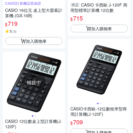
CASIO計算機品質保證
CASIO 卡西歐 J-120F 商
商店
CASIO 16位元 桌上型大螢幕計
用型標準計算機 12位數
算機-(GX-16B)
715
$
719
$
加入購物車
5
(
3
)
加入購物車
補貨中
CASIO卡西歐-12位數稅率型商
用計算機(J-120F)
709
CASIO 12位數桌上型計算機(J-
$
120F)
加入購物車