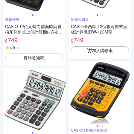
專屬優惠
原廠公司貨
CASIO 12位元時尚霧面時尚香
CASIO卡西歐 12位數可掀式面
檳系仰角桌上型計算機(JW-200
板計算機(DW-120MS)
SC系列)-共7色
749
749
$
$
4.9
(
8
)
加入購物車
貨到通知我
CASIO計算機品質保證