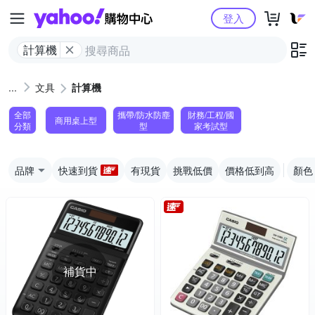
Yahoo購物中心
登入
計算機
文具
計算機
全部
攜帶/防水防塵
財務/工程/國
商用桌上型
分類
型
家考試型
品牌
快速到貨
有現貨
挑戰低價
價格低到高
顏色
補貨中