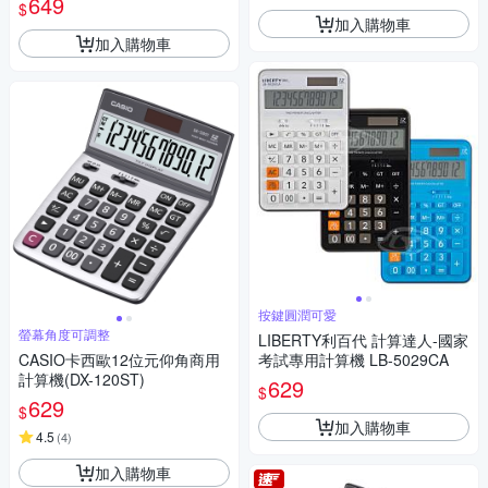
649
$
加入購物車
加入購物車
按鍵圓潤可愛
螢幕角度可調整
LIBERTY利百代 計算達人-國家
CASIO卡西歐12位元仰角商用
考試專用計算機 LB-5029CA
計算機(DX-120ST)
629
$
629
$
加入購物車
4.5
(
4
)
加入購物車