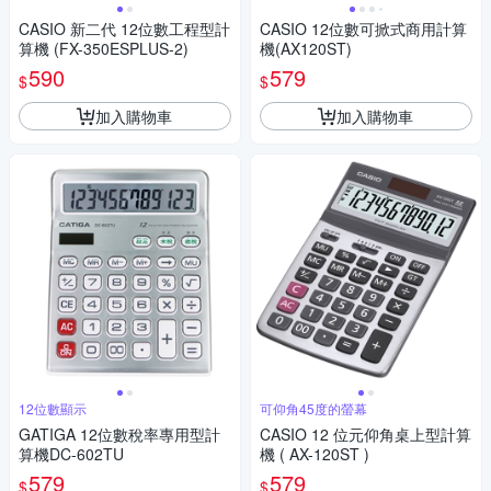
CASIO 新二代 12位數工程型計
CASIO 12位數可掀式商用計算
算機 (FX-350ESPLUS-2)
機(AX120ST)
590
579
$
$
加入購物車
加入購物車
12位數顯示
可仰角45度的螢幕
GATIGA 12位數稅率專用型計
CASIO 12 位元仰角桌上型計算
算機DC-602TU
機 ( AX-120ST )
579
579
$
$