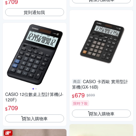
709
$
貨到通知我
CASIO 卡西歐 實用型計
商店
算機(GX-16B)
679
CASIO 12位數桌上型計算機(J-
$699
$
120F)
限時下殺
709
$
加入購物車
加入購物車