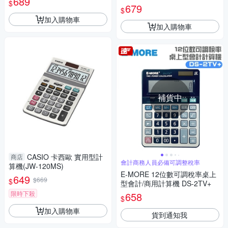
689
$
679
$
加入購物車
加入購物車
補貨中
CASIO 卡西歐 實用型計
商店
會計商務人員必備可調整稅率
算機(JW-120MS)
E-MORE 12位數可調稅率桌上
649
$669
$
型會計/商用計算機 DS-2TV+
限時下殺
658
$
加入購物車
貨到通知我