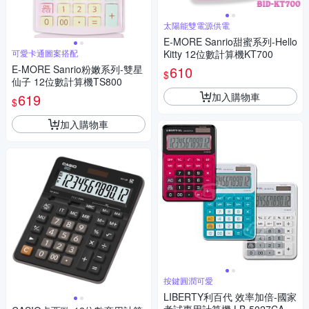
太陽能雙電源供電
E-MORE Sanrio甜蜜系列-Hello
可愛卡通圖案搭配
Kitty 12位數計算機KT700
E-MORE Sanrio粉嫩系列-雙星
610
$
仙子 12位數計算機TS800
加入購物車
619
$
加入購物車
按鍵圓潤可愛
LIBERTY利百代 效率加倍-國家