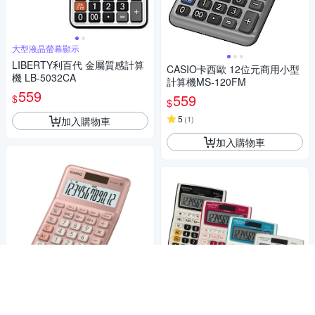
大型液晶螢幕顯示
LIBERTY利百代 金屬質感計算
CASIO卡西歐 12位元商用小型
機 LB-5032CA
計算機MS-120FM
559
559
$
$
5
(
1
)
加入購物車
加入購物車
CASIO卡西歐-12位數商用計算