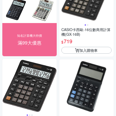
CASIO卡西歐-16位數商用計算
機(GX-16B)
知名計算機大特價
719
滿99大優惠
$
加入購物車