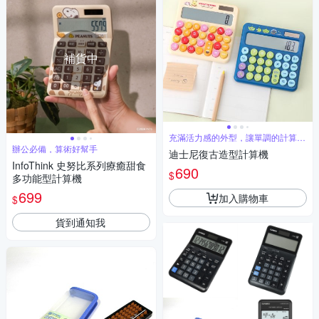
補貨中
充滿活力感的外型，讓單調的計算機
有了色彩
辦公必備，算術好幫手
迪士尼復古造型計算機
InfoThink 史努比系列療癒甜食
690
$
多功能型計算機
699
加入購物車
$
貨到通知我