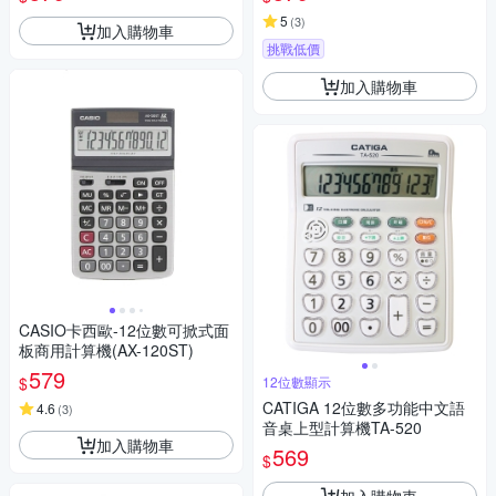
5
(
3
)
加入購物車
挑戰低價
加入購物車
CASIO卡西歐-12位數可掀式面
板商用計算機(AX-120ST)
579
$
12位數顯示
CATIGA 12位數多功能中文語
4.6
(
3
)
音桌上型計算機TA-520
加入購物車
569
$
加入購物車