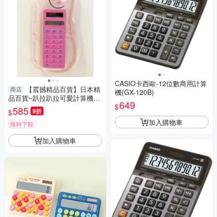
CASIO卡西歐-12位數商用計算
【震撼精品百貨】日本精
商店
機(GX-120B)
品百貨~趴拉趴拉可愛計算機-
649
$
粉*97971
585
9折
$
加入購物車
限時下殺
加入購物車