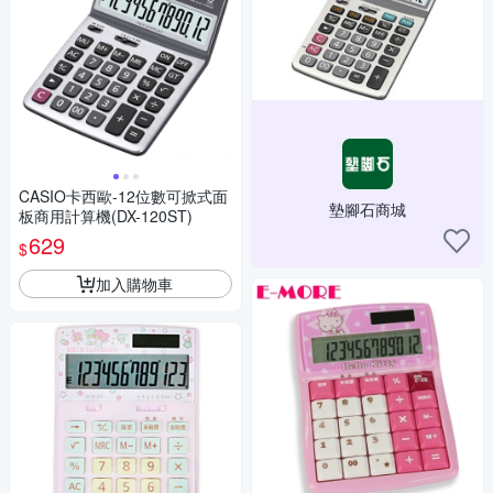
CASIO卡西歐-12位數可掀式面
墊腳石商城
板商用計算機(DX-120ST)
629
$
加入購物車