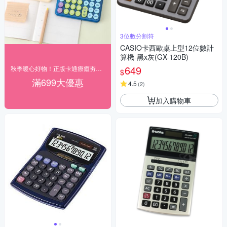
3位數分割符
CASIO卡西歐桌上型12位數計
算機-黑x灰(GX-120B)
649
秋季暖心好物！正版卡通療癒夯貨89折起
$
滿699大優惠
4.5
(
2
)
加入購物車