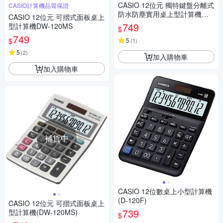
CASIO 12位元 獨特鍵盤分離式
CASIO計算機品質保證
防水防塵實用桌上型計算機WM
CASIO 12位元 可摺式面板桌上
-320MT-大黃蜂潮流配
749
型計算機DW-120MS
$
749
$
5
(
1
)
5
(
2
)
加入購物車
加入購物車
補貨中
CASIO 12位數桌上小型計算機
(D-120F)
CASIO 12位元 可摺式面板桌上
739
型計算機(DW-120MS)
$