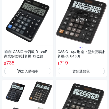
補貨中
CASIO 卡西歐 D-120F
CASIO 16位元 桌上型大螢幕計
商店
商業型標準計算機 12位數
算機-(GX-16B)
735
719
$
$
加入購物車
貨到通知我