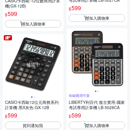
考試專用計算機 LB-5027CA
CASIO卡西歐-12位數商用計算
機(GX-12B)
599
$
599
$
加入購物車
加入購物車
補貨中
按鍵圓潤可愛
CASIO卡西歐12位元商務系列
LIBERTY利百代 復古實用-國家
計算機-黑X灰色-GX-12B
考試專用計算機 LB-5028CA
599
599
$
$
貨到通知我
加入購物車