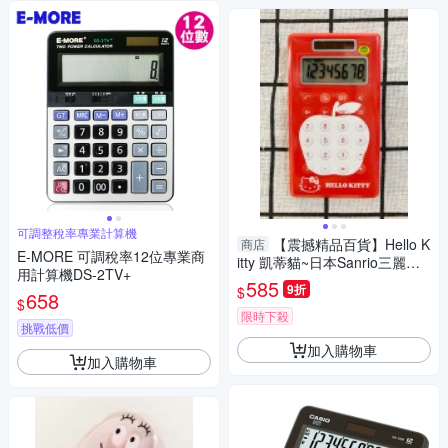
可調整稅率專業計算機
【震撼精品百貨】Hello K
商店
E-MORE 可調稅率12位專業商
itty 凱蒂貓~日本Sanrio三麗鷗
用計算機DS-2TV+
Hello Kitty 計算機-apple*73154
585
9折
$
658
$
限時下殺
挑戰低價
加入購物車
加入購物車