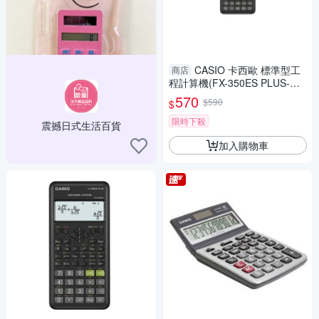
CASIO 卡西歐 標準型工
商店
程計算機(FX-350ES PLUS-W-
DTW)
570
$590
$
限時下殺
震撼日式生活百貨
加入購物車