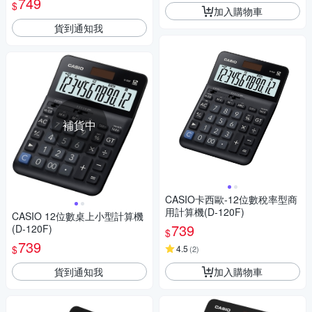
749
$
加入購物車
貨到通知我
補貨中
CASIO卡西歐-12位數稅率型商
用計算機(D-120F)
CASIO 12位數桌上小型計算機
739
(D-120F)
$
739
$
4.5
(
2
)
貨到通知我
加入購物車