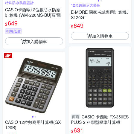
特殊防水防塵設計
12位數顯示大螢幕
CASIO卡西歐12位數防水防塵
E-MORE 國家考試專用計算機J
計算機 (WM-220MS-BU)藍/黑
S120GT
649
$
649
$
挑戰低價
加入購物車
加入購物車
CASIO 卡西歐 FX-350ES
商店
CASIO 12位數商用計算機(GX-
PLUS-2 科學型標準計算機
120B)
631
$