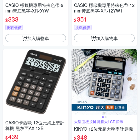
CASIO 標籤機專用特殊色帶-9
CASIO 標籤機專用特殊色帶-12
mm黃底黑字-XR-9YW1
mm黃底黑字-XR-12YW1
333
351
$
$
挑戰低價
挑戰低價
加入購物車
加入購物車
大型面板按鍵與超大LCD顯示
CASIO卡西歐 12位元桌上型計
算機-黑灰面AX-12B
KINYO 12位元超大稅率計算機
439
348
$
$