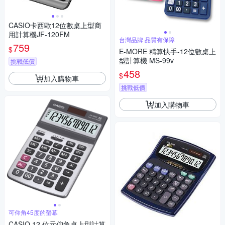
CASIO卡西歐12位數桌上型商
用計算機JF-120FM
台灣品牌 品質有保障
759
$
E-MORE 精算快手-12位數桌上
型計算機 MS-99v
挑戰低價
458
$
加入購物車
挑戰低價
加入購物車
可仰角45度的螢幕
CASIO 12 位元仰角桌上型計算