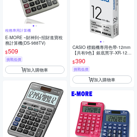
稅務專用計算機
E-MORE ~財神到~招財進寶稅
務計算機(DS-988TV)
CASIO 標籤機專用色帶-12mm
509
$
【共有9色】銀底黑字-XR-12S
R1
390
挑戰低價
$
挑戰低價
加入購物車
加入購物車