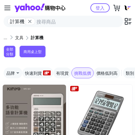
Yahoo購物中心
登入
計算機
文具
計算機
全部
商用桌上型
分類
品牌
快速到貨
有現貨
挑戰低價
價格低到高
類別