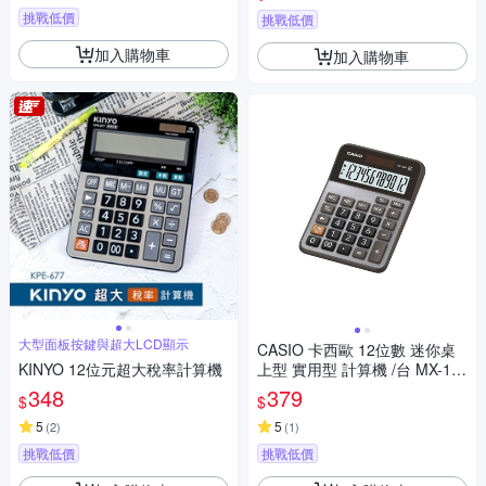
挑戰低價
挑戰低價
加入購物車
加入購物車
大型面板按鍵與超大LCD顯示
CASIO 卡西歐 12位數 迷你桌
KINYO 12位元超大稅率計算機
上型 實用型 計算機 /台 MX-12
0B
348
379
$
$
5
5
(
2
)
(
1
)
挑戰低價
挑戰低價