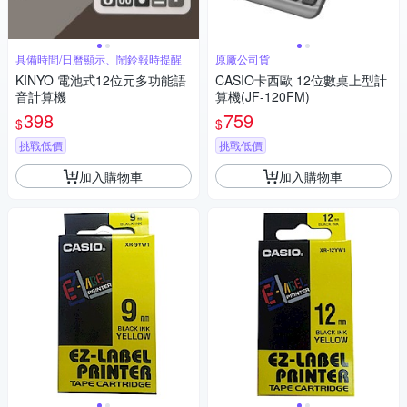
具備時間/日曆顯示、鬧鈴報時提醒
原廠公司貨
KINYO 電池式12位元多功能語
CASIO卡西歐 12位數桌上型計
音計算機
算機(JF-120FM)
398
759
$
$
挑戰低價
挑戰低價
加入購物車
加入購物車