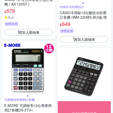
機 ( AX-120ST )
特殊防水防塵設計
579
$
CASIO卡西歐12位數防水防塵
計算機 (WM-220MS-BU)藍/黑
5
(
3
)
649
挑戰低價
$
挑戰低價
加入購物車
加入購物車
可調整稅率專業計算機
E-MORE 可調稅率12位專業商
用計算機DS-2TV+