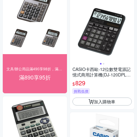
文具/辦公用品滿490享98折，滿890享95折
CASIO卡西歐-12位數雙電源記
憶式商用計算機(DJ-120DPLU
滿890享95折
S)
829
$
挑戰低價
加入購物車