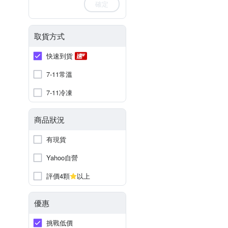
確定
取貨方式
快速到貨
7-11常溫
7-11冷凍
商品狀況
有現貨
Yahoo自營
評價4顆
以上
優惠
挑戰低價