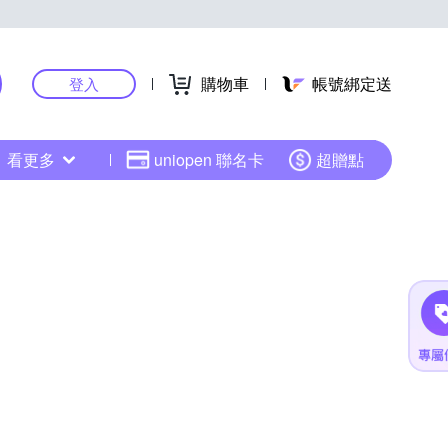
購物車
帳號綁定送
登入
看更多
uniopen 聯名卡
超贈點