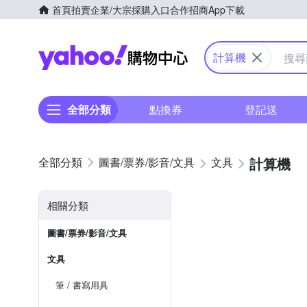
首頁
拍賣
企業/大宗採購入口
合作招商
App下載
Yahoo購物中心
計算機
全部分類
點換券
登記送
計算機
圖書/票券/影音/文具
文具
相關分類
圖書/票券/影音/文具
文具
筆 / 書寫用具