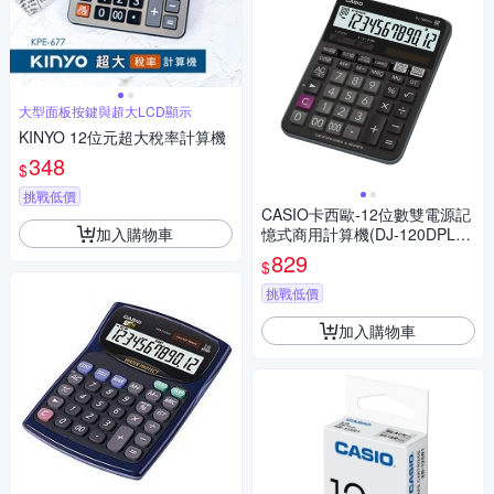
大型面板按鍵與超大LCD顯示
KINYO 12位元超大稅率計算機
348
$
挑戰低價
CASIO卡西歐-12位數雙電源記
加入購物車
憶式商用計算機(DJ-120DPLU
S)
829
$
挑戰低價
加入購物車