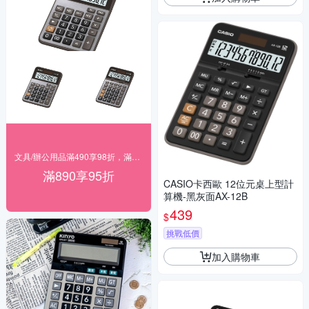
文具/辦公用品滿490享98折，滿890享95折
滿890享95折
CASIO卡西歐 12位元桌上型計
算機-黑灰面AX-12B
439
$
挑戰低價
加入購物車