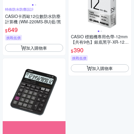
特殊防水防塵設計
CASIO卡西歐12位數防水防塵
計算機 (WM-220MS-BU)藍/黑
649
$
CASIO 標籤機專用色帶-12mm
挑戰低價
【共有9色】銀底黑字-XR-12S
R1
加入購物車
390
$
挑戰低價
加入購物車