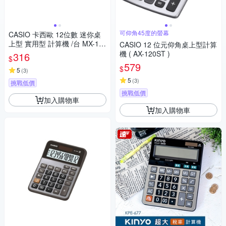
可仰角45度的螢幕
CASIO 卡西歐 12位數 迷你桌
上型 實用型 計算機 /台 MX-12
CASIO 12 位元仰角桌上型計算
B
機 ( AX-120ST )
316
$
579
$
5
(
3
)
5
(
3
)
挑戰低價
挑戰低價
加入購物車
加入購物車