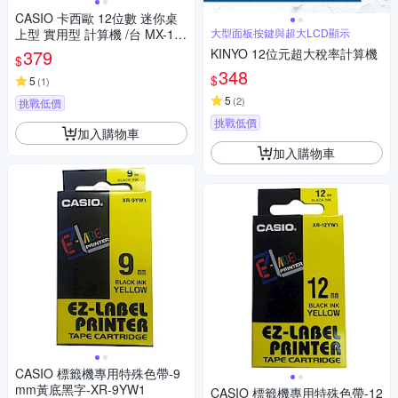
CASIO 卡西歐 12位數 迷你桌
上型 實用型 計算機 /台 MX-12
大型面板按鍵與超大LCD顯示
0B
379
KINYO 12位元超大稅率計算機
$
348
$
5
(
1
)
5
(
2
)
挑戰低價
挑戰低價
加入購物車
加入購物車
CASIO 標籤機專用特殊色帶-9
mm黃底黑字-XR-9YW1
CASIO 標籤機專用特殊色帶-12