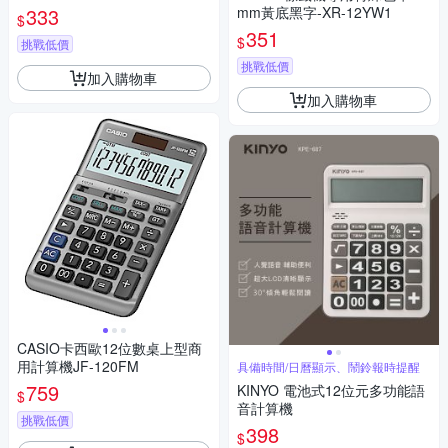
333
mm黃底黑字-XR-12YW1
$
351
$
挑戰低價
挑戰低價
加入購物車
加入購物車
CASIO卡西歐12位數桌上型商
用計算機JF-120FM
具備時間/日曆顯示、鬧鈴報時提醒
759
KINYO 電池式12位元多功能語
$
音計算機
挑戰低價
398
$