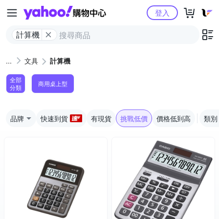
Yahoo購物中心
登入
計算機
文具
計算機
全部
商用桌上型
分類
品牌
快速到貨
有現貨
挑戰低價
價格低到高
類別