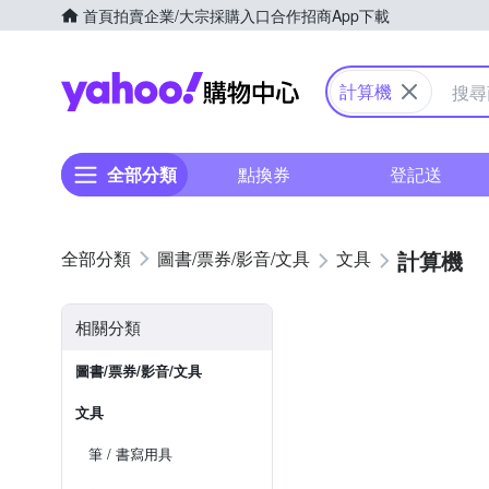
首頁
拍賣
企業/大宗採購入口
合作招商
App下載
Yahoo購物中心
計算機
全部分類
點換券
登記送
計算機
圖書/票券/影音/文具
文具
相關分類
圖書/票券/影音/文具
文具
筆 / 書寫用具