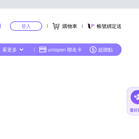
購物車
帳號綁定送
登入
看更多
uniopen 聯名卡
超贈點