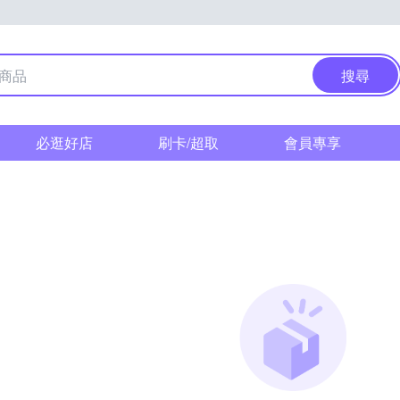
搜尋
必逛好店
刷卡/超取
會員專享