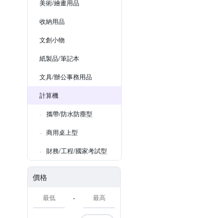
美術/繪畫用品
收納用品
文創小物
紙製品/筆記本
文具/辦公事務用品
計算機
攜帶/防水防塵型
商用桌上型
財務/工程/國家考試型
價格
-