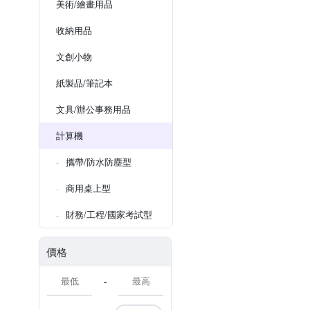
美術/繪畫用品
收納用品
文創小物
紙製品/筆記本
文具/辦公事務用品
計算機
攜帶/防水防塵型
商用桌上型
財務/工程/國家考試型
價格
-