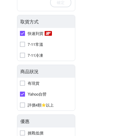
確定
取貨方式
快速到貨
7-11常溫
7-11冷凍
商品狀況
有現貨
Yahoo自營
評價4顆
以上
優惠
挑戰低價