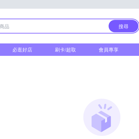
搜尋
必逛好店
刷卡/超取
會員專享