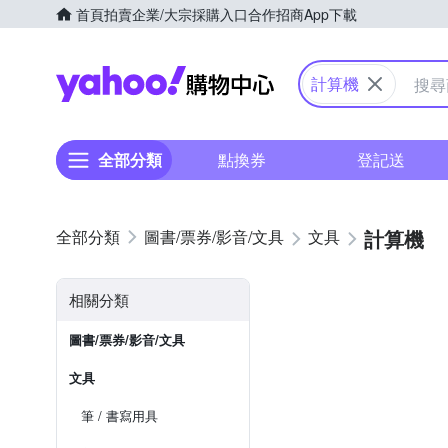
首頁
拍賣
企業/大宗採購入口
合作招商
App下載
Yahoo購物中心
計算機
全部分類
點換券
登記送
計算機
圖書/票券/影音/文具
文具
相關分類
圖書/票券/影音/文具
文具
筆 / 書寫用具