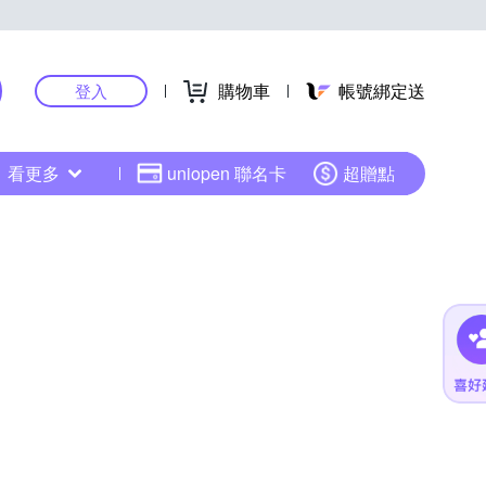
購物車
帳號綁定送
登入
看更多
uniopen 聯名卡
超贈點